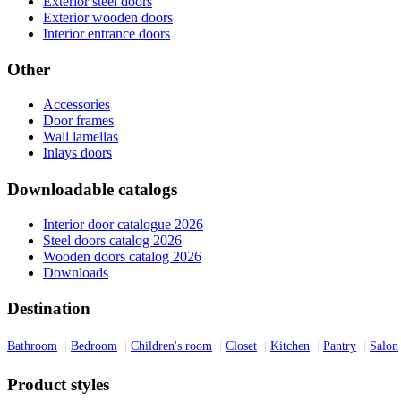
Exterior steel doors
Exterior wooden doors
Interior entrance doors
Other
Accessories
Door frames
Wall lamellas
Inlays doors
Downloadable catalogs
Interior door catalogue 2026
Steel doors catalog 2026
Wooden doors catalog 2026
Downloads
Destination
Bathroom
Bedroom
Children's room
Closet
Kitchen
Pantry
Salon
Product styles