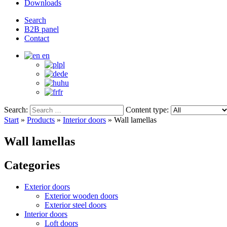
Downloads
Search
B2B panel
Contact
en
pl
de
hu
fr
Search:
Content type:
Start
»
Products
»
Interior doors
»
Wall lamellas
Wall lamellas
Categories
Exterior doors
Exterior wooden doors
Exterior steel doors
Interior doors
Loft doors