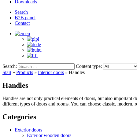
Downloads
Search
B2B panel
Contact
en
pl
de
hu
fr
Search:
Content type:
Start
»
Products
»
Interior doors
»
Handles
Handles
Handles are not only practical elements of doors, but also important dec
different types of doors and rooms. You can choose classic, modern, re
Categories
Exterior doors
Exterior wooden doors