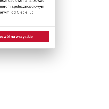
ołecznościowe i analizować
artnerom społecznościowym,
anymi od Ciebie lub
ezwól na wszystkie