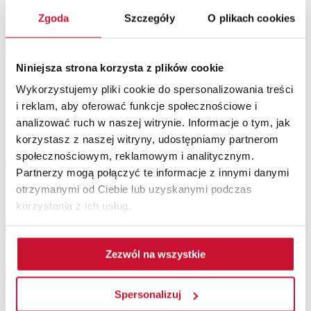
Aneta Lodowska
Zgoda
Szczegóły
O plikach cookies
+48 665 610 250
+48 15 838 10 57 ext. 343
aneta.lodowska@erkado.pl
Niniejsza strona korzysta z plików cookie
Wykorzystujemy pliki cookie do spersonalizowania treści
Export Department, English language
i reklam, aby oferować funkcje społecznościowe i
Ilona Fila
analizować ruch w naszej witrynie. Informacje o tym, jak
korzystasz z naszej witryny, udostępniamy partnerom
+48 532 487 281
+48 15 838 10 57 ext. 340
społecznościowym, reklamowym i analitycznym.
i.fila@erkado.pl
Partnerzy mogą połączyć te informacje z innymi danymi
otrzymanymi od Ciebie lub uzyskanymi podczas
Export Department, English language
korzystania z ich usług.
Tomasz Kiełbasa
Zezwól na wszystkie
+48 532 487 281
+48 15 838 10 57 ext. 322
t.kielbasa@erkado.pl
Spersonalizuj