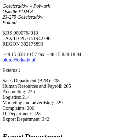
Gościeradów – Folwark
Osiedle POM 8
23-275 Gościeradów
Poland
KRS 0000764918
TAX ID PL7151942790
REGON 382175893
+48 15 838 10 57
fax. +48 15 838 18 84
biuro@erkado.pl
External:
Sales Department (B2B): 208
Human Resources and Payroll: 205
Accounting: 225
Logistics: 214
Marketing and advertising: 229
Complaints: 206
IT Department: 228
Export Department: 342
Export
Department