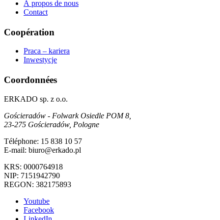
À propos de nous
Contact
Coopération
Praca – kariera
Inwestycje
Coordonnées
ERKADO sp. z o.o.
Gościeradów - Folwark Osiedle POM 8,
23-275 Gościeradów, Pologne
Téléphone: 15 838 10 57
E-mail: biuro@erkado.pl
KRS: 0000764918
NIP: 7151942790
REGON: 382175893
Youtube
Facebook
LinkedIn