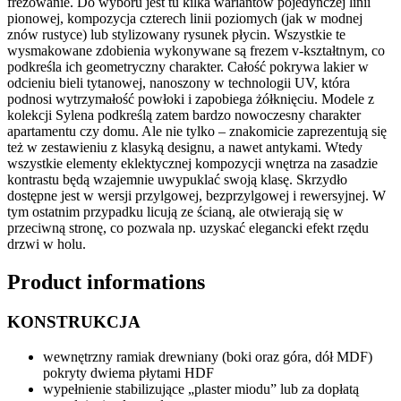
frezowanie. Do wyboru jest tu kilka wariantów pojedynczej linii
pionowej, kompozycja czterech linii poziomych (jak w modnej
znów rustyce) lub stylizowany rysunek płycin. Wszystkie te
wysmakowane zdobienia wykonywane są frezem v-kształtnym, co
podkreśla ich geometryczny charakter. Całość pokrywa lakier w
odcieniu bieli tytanowej, nanoszony w technologii UV, która
podnosi wytrzymałość powłoki i zapobiega żółknięciu. Modele z
kolekcji Sylena podkreślą zatem bardzo nowoczesny charakter
apartamentu czy domu. Ale nie tylko – znakomicie zaprezentują się
też w zestawieniu z klasyką designu, a nawet antykami. Wtedy
wszystkie elementy eklektycznej kompozycji wnętrza na zasadzie
kontrastu będą wzajemnie uwypuklać swoją klasę. Skrzydło
dostępne jest w wersji przylgowej,
bezprzylgowej
i rewersyjnej. W
tym ostatnim przypadku licują ze ścianą, ale otwierają się w
przeciwną stronę, co pozwala np. uzyskać elegancki efekt rzędu
drzwi w holu.
Product informations
KONSTRUKCJA
wewnętrzny ramiak drewniany (boki oraz góra, dół MDF)
pokryty dwiema płytami HDF
wypełnienie stabilizujące „plaster miodu” lub za dopłatą