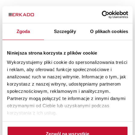
SYLENA 2
Zgoda
Szczegóły
O plikach cookies
Portes à panneauxPortes laquéesPortes laquées
Niniejsza strona korzysta z plików cookie
Wykorzystujemy pliki cookie do spersonalizowania treści
i reklam, aby oferować funkcje społecznościowe i
analizować ruch w naszej witrynie. Informacje o tym, jak
korzystasz z naszej witryny, udostępniamy partnerom
społecznościowym, reklamowym i analitycznym.
4
Partnerzy mogą połączyć te informacje z innymi danymi
SYLENA 8
otrzymanymi od Ciebie lub uzyskanymi podczas
korzystania z ich usług.
Portes intérieures en bois
Zezwól na wszystkie