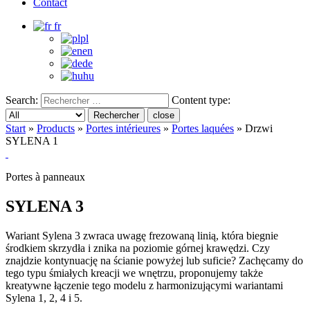
Contact
fr
pl
en
de
hu
Search:
Content type:
Rechercher
close
Start
»
Products
»
Portes intérieures
»
Portes laquées
»
Drzwi
SYLENA 1
Portes à panneaux
SYLENA 3
Wariant Sylena 3 zwraca uwagę frezowaną linią, która biegnie
środkiem skrzydła i znika na poziomie górnej krawędzi. Czy
znajdzie kontynuację na ścianie powyżej lub suficie? Zachęcamy do
tego typu śmiałych kreacji we wnętrzu, proponujemy także
kreatywne łączenie tego modelu z harmonizującymi wariantami
Sylena 1, 2, 4 i 5.