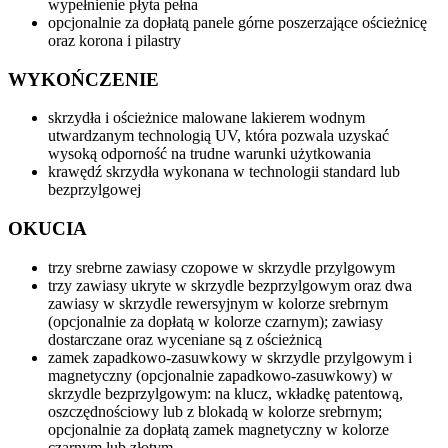
wypełnienie płyta pełna
opcjonalnie za dopłatą panele górne poszerzające ościeżnicę
oraz korona i pilastry
WYKOŃCZENIE
skrzydła i ościeżnice malowane lakierem wodnym
utwardzanym technologią UV, która pozwala uzyskać
wysoką odporność na trudne warunki użytkowania
krawędź skrzydła wykonana w technologii standard lub
bezprzylgowej
OKUCIA
trzy srebrne zawiasy czopowe w skrzydle przylgowym
trzy zawiasy ukryte w skrzydle bezprzylgowym oraz dwa
zawiasy w skrzydle rewersyjnym w kolorze srebrnym
(opcjonalnie za dopłatą w kolorze czarnym); zawiasy
dostarczane oraz wyceniane są z ościeżnicą
zamek zapadkowo-zasuwkowy w skrzydle przylgowym i
magnetyczny (opcjonalnie zapadkowo-zasuwkowy) w
skrzydle bezprzylgowym: na klucz, wkładkę patentową,
oszczędnościowy lub z blokadą w kolorze srebrnym;
opcjonalnie za dopłatą zamek magnetyczny w kolorze
czarnym lub złotym