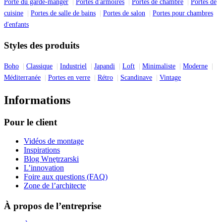
Porte du garde-manger
Portes d'armoires
Portes de chambre
Portes de
cuisine
Portes de salle de bains
Portes de salon
Portes pour chambres
d'enfants
Styles des produits
Boho
Classique
Industriel
Japandi
Loft
Minimaliste
Moderne
Méditerranée
Portes en verre
Rétro
Scandinave
Vintage
Informations
Pour le client
Vidéos de montage
Inspirations
Blog Wnętrzarski
L’innovation
Foire aux questions (FAQ)
Zone de l’architecte
À propos de l’entreprise