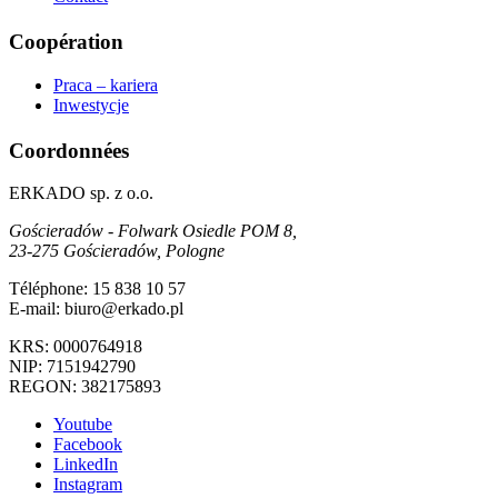
Coopération
Praca – kariera
Inwestycje
Coordonnées
ERKADO sp. z o.o.
Gościeradów - Folwark Osiedle POM 8,
23-275 Gościeradów, Pologne
Téléphone: 15 838 10 57
E-mail: biuro@erkado.pl
KRS: 0000764918
NIP: 7151942790
REGON: 382175893
Youtube
Facebook
LinkedIn
Instagram