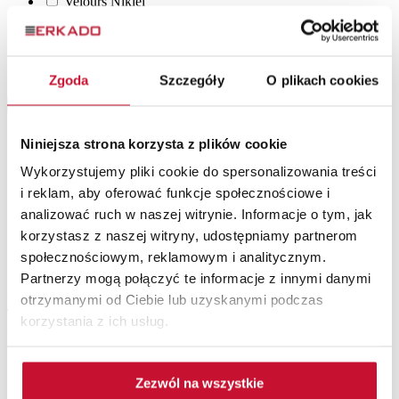
Velours Nikiel
Vert foncé ST CPL
Wenge Dark ST CPL
Winchester
WINCHESTER
Zgoda
Szczegóły
O plikach cookies
Filter
Niniejsza strona korzysta z plików cookie
Wykorzystujemy pliki cookie do spersonalizowania treści
i reklam, aby oferować funkcje społecznościowe i
analizować ruch w naszej witrynie. Informacje o tym, jak
korzystasz z naszej witryny, udostępniamy partnerom
społecznościowym, reklamowym i analitycznym.
12
Partnerzy mogą połączyć te informacje z innymi danymi
Drzwi LAURENCJA 1
otrzymanymi od Ciebie lub uzyskanymi podczas
korzystania z ich usług.
Portes à cadre
Zezwól na wszystkie