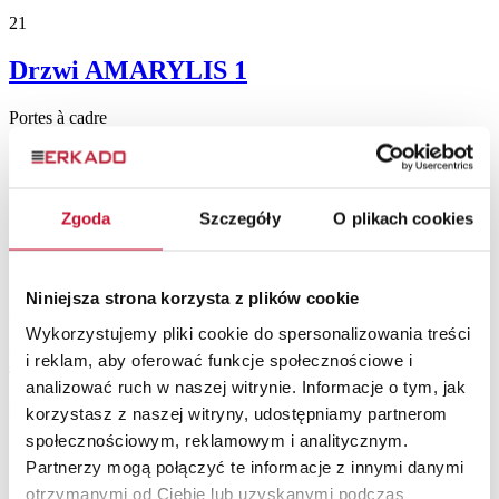
21
Drzwi AMARYLIS 1
Portes à cadre
Zgoda
Szczegóły
O plikach cookies
Niniejsza strona korzysta z plików cookie
20
Wykorzystujemy pliki cookie do spersonalizowania treści
Drzwi MAGNOLIA 1
i reklam, aby oferować funkcje społecznościowe i
analizować ruch w naszej witrynie. Informacje o tym, jak
Portes à cadre
korzystasz z naszej witryny, udostępniamy partnerom
społecznościowym, reklamowym i analitycznym.
Partnerzy mogą połączyć te informacje z innymi danymi
otrzymanymi od Ciebie lub uzyskanymi podczas