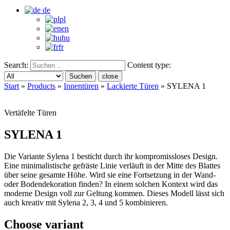
de
pl
en
hu
fr
Search:
Content type:
Suchen
close
Start
»
Products
»
Innentüren
»
Lackierte Türen
»
SYLENA 1
Vertäfelte Türen
SYLENA 1
Die Variante Sylena 1 besticht durch ihr kompromissloses Design.
Eine minimalistische gefräste Linie verläuft in der Mitte des Blattes
über seine gesamte Höhe. Wird sie eine Fortsetzung in der Wand-
oder Bodendekoration finden? In einem solchen Kontext wird das
moderne Design voll zur Geltung kommen. Dieses Modell lässt sich
auch kreativ mit Sylena 2, 3, 4 und 5 kombinieren.
Choose variant