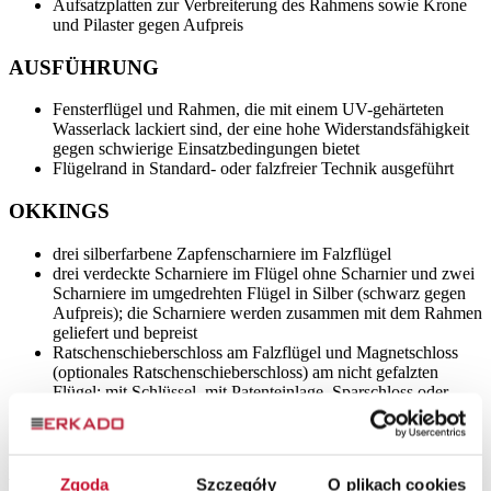
Aufsatzplatten zur Verbreiterung des Rahmens sowie Krone
und Pilaster gegen Aufpreis
AUSFÜHRUNG
Fensterflügel und Rahmen, die mit einem UV-gehärteten
Wasserlack lackiert sind, der eine hohe Widerstandsfähigkeit
gegen schwierige Einsatzbedingungen bietet
Flügelrand in Standard- oder falzfreier Technik ausgeführt
OKKINGS
drei silberfarbene Zapfenscharniere im Falzflügel
drei verdeckte Scharniere im Flügel ohne Scharnier und zwei
Scharniere im umgedrehten Flügel in Silber (schwarz gegen
Aufpreis); die Scharniere werden zusammen mit dem Rahmen
geliefert und bepreist
Ratschenschieberschloss am Falzflügel und Magnetschloss
(optionales Ratschenschieberschloss) am nicht gefalzten
Flügel: mit Schlüssel, mit Patenteinlage, Sparschloss oder
silberfarbenem Schloss; optionales Magnetschloss in Schwarz
oder Gold gegen Aufpreis.
ABMESSUNGEN
Zgoda
Szczegóły
O plikach cookies