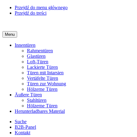
Przejdź do menu głównego
Przejdź do treści
Menu
Innentüren
Rahmentüren
Glastüren
Loft-Türen
Lackierte Türen
Türen mit Intarsien
Vertäfelte Türen
Türen zur Wohnung
Hölzerne Türen
Äußere Türen
Stahltüren
Hölzerne Türen
Herunterladbares Material
Suche
B2B-Panel
Kontakt