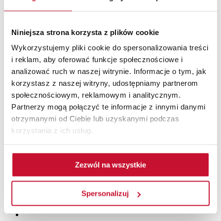
Höhe des Flügels - 20350 mm
Verfügbare Breiten:
Niniejsza strona korzysta z plików cookie
60 - 644 mm
Wykorzystujemy pliki cookie do spersonalizowania treści
70 - 744 mm
i reklam, aby oferować funkcje społecznościowe i
80 - 844 mm
analizować ruch w naszej witrynie. Informacje o tym, jak
90 - 944 mm
100 - 1044 mm
korzystasz z naszej witryny, udostępniamy partnerom
społecznościowym, reklamowym i analitycznym.
Dicke des Flügels - 40 mm
Partnerzy mogą połączyć te informacje z innymi danymi
Downloads
otrzymanymi od Ciebie lub uzyskanymi podczas
korzystania z ich usług.
Accessories and options
No accessories for this product
Zezwól na wszystkie
Related
products
Spersonalizuj