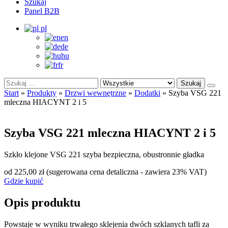
Szukaj
Panel B2B
pl
en
de
hu
fr
Szukaj:
Typ
Szukaj
zamkn
treści:
Start
»
Produkty
»
Drzwi wewnętrzne
»
Dodatki
»
Szyba VSG 221
mleczna HIACYNT 2 i 5
Szyba VSG 221 mleczna HIACYNT 2 i 5
Szkło klejone VSG 221 szyba bezpieczna, obustronnie gładka
od 225,00 zł
(sugerowana cena detaliczna - zawiera 23% VAT)
Gdzie kupić
Opis produktu
Powstaje w wyniku trwałego sklejenia dwóch szklanych tafli za