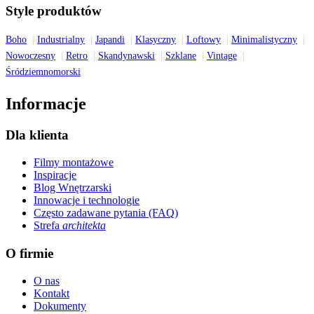
Style produktów
Boho
Industrialny
Japandi
Klasyczny
Loftowy
Minimalistyczny
Nowoczesny
Retro
Skandynawski
Szklane
Vintage
Śródziemnomorski
Informacje
Dla klienta
Filmy montażowe
Inspiracje
Blog Wnętrzarski
Innowacje i technologie
Często zadawane pytania (FAQ)
Strefa
architekta
O firmie
O nas
Kontakt
Dokumenty