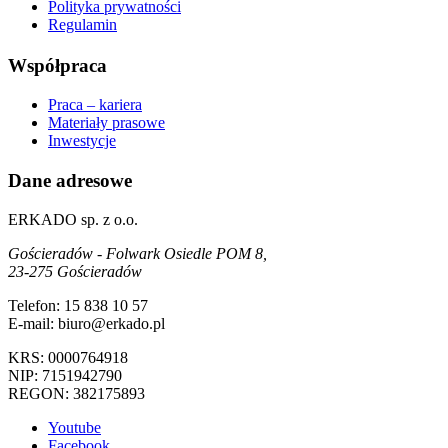
Polityka prywatności
Regulamin
Współpraca
Praca – kariera
Materiały prasowe
Inwestycje
Dane adresowe
ERKADO sp. z o.o.
Gościeradów - Folwark Osiedle POM 8,
23-275 Gościeradów
Telefon: 15 838 10 57
E-mail: biuro@erkado.pl
KRS: 0000764918
NIP: 7151942790
REGON: 382175893
Youtube
Facebook