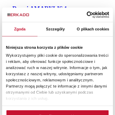
Drzwi AMARYLIS 1
Drzwi ramiakowe
od 1 369,00 zł
Sprawdź gdzie kupić
Zgoda
Szczegóły
O plikach cookies
Niniejsza strona korzysta z plików cookie
Wykorzystujemy pliki cookie do spersonalizowania treści
LAURENCJA 6
i reklam, aby oferować funkcje społecznościowe i
analizować ruch w naszej witrynie. Informacje o tym, jak
Drzwi ramiakowe
od 1 021,00 zł
Sprawdź gdzie kupić
korzystasz z naszej witryny, udostępniamy partnerom
społecznościowym, reklamowym i analitycznym.
Partnerzy mogą połączyć te informacje z innymi danymi
otrzymanymi od Ciebie lub uzyskanymi podczas
korzystania z ich usług.
Drzwi WERBENA 4