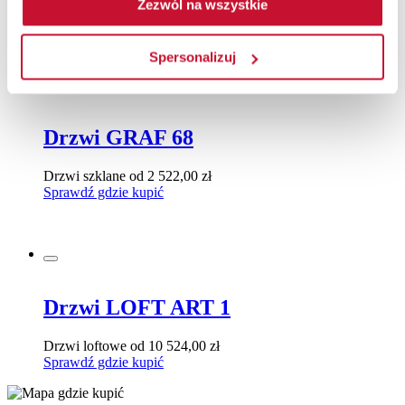
Zezwól na wszystkie
Drzwi ramiakowe
od 1 431,00 zł
Sprawdź gdzie kupić
Spersonalizuj
Drzwi GRAF 68
Drzwi szklane
od 2 522,00 zł
Sprawdź gdzie kupić
Drzwi LOFT ART 1
Drzwi loftowe
od 10 524,00 zł
Sprawdź gdzie kupić