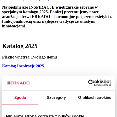
Najpiękniejsze INSPIRACJE wnętrzarskie zebrane w
specjalnym katalogu 2025. Poniżej prezentujemy nowe
aranżacje drzwi ERKADO – harmonijne połączenie estetyki z
funkcjonalnością oraz najlepsze tradycje ze śmiałymi
innowacjami.
Katalog
2025
Piękne wnętrza Twojego domu
Katalog Inspiracje 2025
Drzwi LOFT ART 1
Zgoda
Szczegóły
O plikach cookies
Drzwi loftowe
od 10 524,00 zł
Sprawdź gdzie kupić
Niniejsza strona korzysta z plików cookie