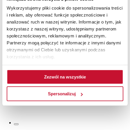
Wykorzystujemy pliki cookie do spersonalizowania treści
i reklam, aby oferować funkcje społecznościowe i
analizować ruch w naszej witrynie. Informacje o tym, jak
korzystasz z naszej witryny, udostępniamy partnerom
Drzwi AMARYLIS 1
społecznościowym, reklamowym i analitycznym.
Partnerzy mogą połączyć te informacje z innymi danymi
Drzwi ramiakowe
od 1 369,00 zł
Sprawdź gdzie kupić
otrzymanymi od Ciebie lub uzyskanymi podczas
korzystania z ich usług.
Zezwól na wszystkie
LAURENCJA 6
Spersonalizuj
Drzwi ramiakowe
od 1 021,00 zł
Sprawdź gdzie kupić