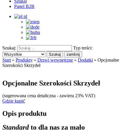
Szukaj
Panel B2B
pl
en
de
hu
fr
Szukaj:
Typ treści:
Szukaj
zamknij
Start
»
Produkty
»
Drzwi wewnętrzne
»
Dodatki
»
Opcjonalne
Szerokości Skrzydeł
Opcjonalne Szerokości Skrzydeł
(sugerowana cena detaliczna - zawiera 23% VAT)
Gdzie kupić
Opis produktu
Standard
to dla nas za mało