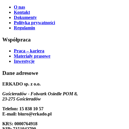
O nas
Kontakt
Dokumenty
Polityka prywatności
Regulamin
Współpraca
Praca – kariera
Materiały prasowe
Inwestycje
Dane adresowe
ERKADO sp. z o.o.
Gościeradów - Folwark Osiedle POM 8,
23-275 Gościeradów
Telefon: 15 838 10 57
E-mail: biuro@erkado.pl
KRS: 0000764918
NIP: 7151942790