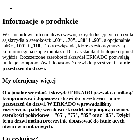
Informacje o produkcie
W standardowej ofercie drzwi wewnętrznych dostępnych na rynku
są skrzydła o szerokości:
„60″, „70”, „80” i „90”,
a opcjonalnie
także
„100″ i „110„
. To rozwiązania, które często wymuszają
kompromisy na etapie montażu. Dla nas standard to dopiero punkt
wyjścia. Rozszerzone szerokości skrzydeł ERKADO pozwalają
uniknąć kompromisów i dopasować drzwi do przestrzeni –
a nie
przestrzeń do drzwi.
My oferujemy więcej
Opcjonalne szerokości skrzydeł ERKADO pozwalają uniknąć
kompromisów i dopasować drzwi do przestrzeni – a nie
przestrzeń do drzwi. W ERKADO wprowadziliśmy
rozszerzoną paletę szerokości skrzydeł, obejmującą również
szerokości połówkowe – "65", "75", "85" oraz "95". Dzięki
temu drzwi można precyzyjnie dopasować do istniejących
otworów montażowych.
Co zyskujesz?