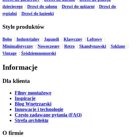
dziecięcego
Drzwi do salonu
Drzwi do spiżarni
Drzwi do
sypialni
Drzwi do łazienki
Style produktów
Boho
Industrialny
Japandi
Klasyczny
Loftowy
Minimalistyczny
Nowoczesny
Retro
Skandynawski
Szklane
Vintage
Śródziemnomorski
Informacje
Dla klienta
Filmy montażowe
Inspiracje
Blog Wnętrzarski
Innowacje i technologie
Często zadawane pytania (FAQ)
Strefa
architekta
O firmie