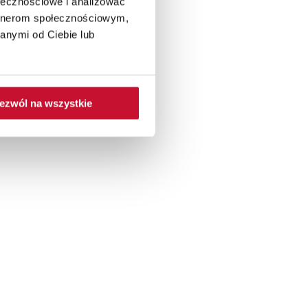
ołecznościowe i analizować
artnerom społecznościowym,
anymi od Ciebie lub
ezwól na wszystkie