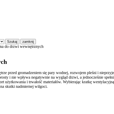
Szukaj
zamknij
jna do drzwi wewnętrznych
ych
nętrze przed gromadzeniem się pary wodnej, rozwojem pleśni i nieprzy
st prosty i nie wpływa negatywnie na wygląd drzwi, a jednocześnie sp
fort użytkowania i trwałość materiałów. Wybierając kratkę wentylac
 na skutki nadmiernej wilgoci.