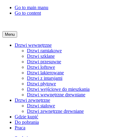
Go to main manu
Go to content
Menu
Drzwi wewnętrzne
Drzwi ramiakowe
Drzwi szklane
Drzwi przesuwne
Drzwi loftowe
Drzwi lakierowane
Drzwi z intarsjami
Drzwi płytowe
Drzwi wejściowe do mieszkania
Drzwi wewnętrzne drewniane
Drzwi zewnętrzne
Drzwi stalowe
Drzwi zewnętrzne drewniane
Gdzie kupić
Do pobrania
Praca