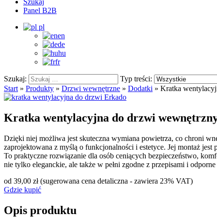
Szukaj
Panel B2B
pl
en
de
hu
fr
Szukaj:
Typ treści:
Start
»
Produkty
»
Drzwi wewnętrzne
»
Dodatki
»
Kratka wentylacy
Kratka wentylacyjna do drzwi wewnętrzn
Dzięki niej możliwa jest skuteczna wymiana powietrza, co chroni w
zaprojektowana z myślą o funkcjonalności i estetyce. Jej montaż je
To praktyczne rozwiązanie dla osób ceniących bezpieczeństwo, kom
nie tylko eleganckie, ale także w pełni zgodne z przepisami i odporne
od 39,00 zł
(sugerowana cena detaliczna - zawiera 23% VAT)
Gdzie kupić
Opis produktu