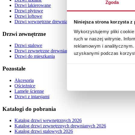
Zgoda
Drzwi lakierowane
Drzwi płytowe
Drzwi loftowe
Drzwi wewnętrzne drewniane
Niniejsza strona korzysta z
Wykorzystujemy pliki cookie 
Drzwi zewnętrzne
ruch w naszej witrynie. Inf
Drzwi stalowe
reklamowym i analitycznym. 
Drzwi zewnętrzne drewniane
uzyskanymi podczas korzysta
Drzwi do mieszkania
Pozostałe
Akcesoria
Ościeżnice
Lamele ścienne
Drzwi z intarsjami
Katalogi do pobrania
Katalog drzwi wewnętrznych 2026
Katalog drzwi zewnętrznych drewnianych 2026
Katalog drzwi stalowych 2026