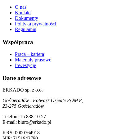
O nas
Kontakt
Dokumenty
Polityka prywatności
Regulamin
Współpraca
Praca – kariera
Materiały prasowe
Inwestycje
Dane adresowe
ERKADO sp. z o.o.
Gościeradów - Folwark Osiedle POM 8,
23-275 Gościeradów
Telefon: 15 838 10 57
E-mail: biuro@erkado.pl
KRS: 0000764918
NIP: 7151942790