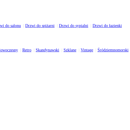
wi do salonu
Drzwi do spiżarni
Drzwi do sypialni
Drzwi do łazienki
owoczesny
Retro
Skandynawski
Szklane
Vintage
Śródziemnomorski