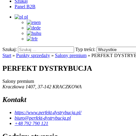
Szukaj
Panel B2B
pl
en
de
hu
fr
Szukaj:
Typ treści:
Start
»
Punkty sprzedaży
»
Salony premium
»
PERFEKT DYSTRY
PERFEKT DYSTRYBUCJA
Salony premium
Kraczkowa 1407, 37-142 KRACZKOWA
Kontakt
https://www.perfekt-dystrybucja.pl/
biuro@perfekt-dystrybucja.pl
+48 792 790 121