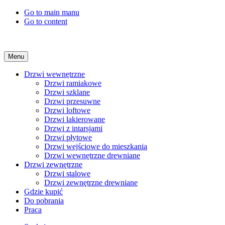
Go to main manu
Go to content
Menu
Drzwi wewnętrzne
Drzwi ramiakowe
Drzwi szklane
Drzwi przesuwne
Drzwi loftowe
Drzwi lakierowane
Drzwi z intarsjami
Drzwi płytowe
Drzwi wejściowe do mieszkania
Drzwi wewnętrzne drewniane
Drzwi zewnętrzne
Drzwi stalowe
Drzwi zewnętrzne drewniane
Gdzie kupić
Do pobrania
Praca