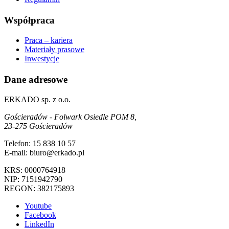
Współpraca
Praca – kariera
Materiały prasowe
Inwestycje
Dane adresowe
ERKADO sp. z o.o.
Gościeradów - Folwark Osiedle POM 8,
23-275 Gościeradów
Telefon: 15 838 10 57
E-mail: biuro@erkado.pl
KRS: 0000764918
NIP: 7151942790
REGON: 382175893
Youtube
Facebook
LinkedIn