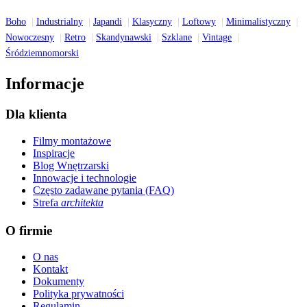
Boho
Industrialny
Japandi
Klasyczny
Loftowy
Minimalistyczny
Nowoczesny
Retro
Skandynawski
Szklane
Vintage
Śródziemnomorski
Informacje
Dla klienta
Filmy montażowe
Inspiracje
Blog Wnętrzarski
Innowacje i technologie
Często zadawane pytania (FAQ)
Strefa
architekta
O firmie
O nas
Kontakt
Dokumenty
Polityka prywatności
Regulamin