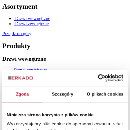
Asortyment
Drzwi wewnętrzne
Drzwi zewnętrzne
Przejdź do góry
Produkty
Drzwi wewnętrzne
Drzwi ramiakowe
Drzwi szklane
Drzwi lakierowane
Drzwi płytowe
Drzwi loftowe
Zgoda
Szczegóły
O plikach cookies
Drzwi wewnętrzne drewniane
Drzwi zewnętrzne
Niniejsza strona korzysta z plików cookie
Drzwi stalowe
Wykorzystujemy pliki cookie do spersonalizowania treści
Drzwi zewnętrzne drewniane
Drzwi do mieszkania