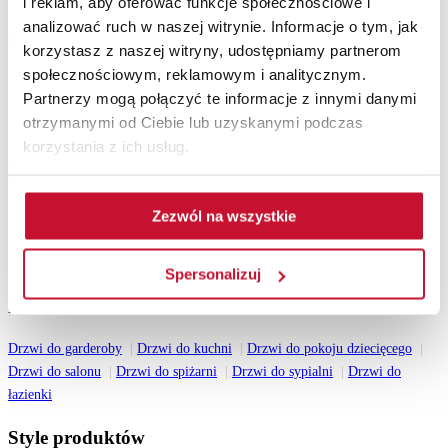
i reklam, aby oferować funkcje społecznościowe i
analizować ruch w naszej witrynie. Informacje o tym, jak
Pozostałe
korzystasz z naszej witryny, udostępniamy partnerom
społecznościowym, reklamowym i analitycznym.
Akcesoria
Ościeżnice
Partnerzy mogą połączyć te informacje z innymi danymi
Lamele ścienne
otrzymanymi od Ciebie lub uzyskanymi podczas
Drzwi z intarsjami
korzystania z ich usług.
Katalogi do pobrania
Katalog drzwi wewnętrznych 2026
Zezwól na wszystkie
Katalog drzwi zewnętrznych drewnianych 2026
Katalog drzwi stalowych 2026
Wszystkie katalogi
Spersonalizuj
Przeznaczenie
Drzwi do garderoby
Drzwi do kuchni
Drzwi do pokoju dziecięcego
Drzwi do salonu
Drzwi do spiżarni
Drzwi do sypialni
Drzwi do
łazienki
Style produktów