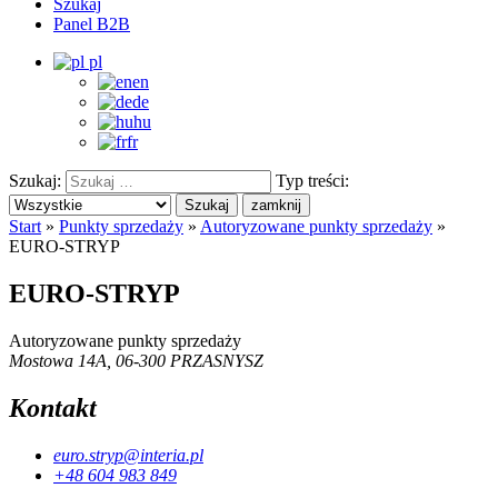
Szukaj
Panel B2B
pl
en
de
hu
fr
Szukaj:
Typ treści:
Szukaj
zamknij
Start
»
Punkty sprzedaży
»
Autoryzowane punkty sprzedaży
»
EURO-STRYP
EURO-STRYP
Autoryzowane punkty sprzedaży
Mostowa 14A, 06-300 PRZASNYSZ
Kontakt
euro.stryp@interia.pl
+48 604 983 849