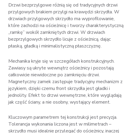
Drzwi bezprzylgowe różnią się od tradycyjnych drzwi
przylgowych brakiem przylgi na krawędzi skrzydła. W
drzwiach przylgowych skrzydło ma wyprofilowanie,
które zachodzi na ościeżnicę i tworzy charakterystyczną
„ramkę” wokół zamkniętych drzwi. W drzwiach
bezprzylgowych skrzydło licuje z ościeżnicą, dając
płaską, gładką i minimalistyczną płaszczyznę.
Mechanika kryje się w szczegółach konstrukcyjnych.
Zawiasy są ukryte wewnątrz ościeżnicy i pozostają
całkowicie niewidoczne po zamknięciu drzwi.
Magnetyczny zamek zastępuje tradycyjny mechanizm z
językiem, dzięki czemu front skrzydła jest gładki i
jednolity. Efekt to drzwi wewnętrzne, które wyglądają
jak część ściany, a nie osobny, wystający element.
Kluczowym parametrem tej konstrukcji jest precyzja.
Tolerancja wykonania liczona jest w milimetrach –
skrzydło musi idealnie przylegać do ościeżnicy, inaczej