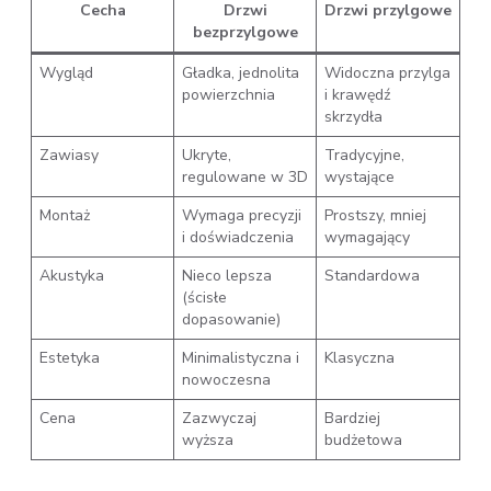
Cecha
Drzwi
Drzwi przylgowe
bezprzylgowe
Wygląd
Gładka, jednolita
Widoczna przylga
powierzchnia
i krawędź
skrzydła
Zawiasy
Ukryte,
Tradycyjne,
regulowane w 3D
wystające
Montaż
Wymaga precyzji
Prostszy, mniej
i doświadczenia
wymagający
Akustyka
Nieco lepsza
Standardowa
(ścisłe
dopasowanie)
Estetyka
Minimalistyczna i
Klasyczna
nowoczesna
Cena
Zazwyczaj
Bardziej
wyższa
budżetowa