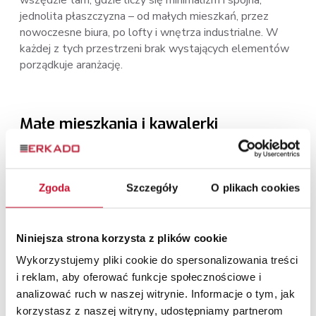
wszędzie tam, gdzie liczy się minimalizm i spójna,
jednolita płaszczyzna – od małych mieszkań, przez
nowoczesne biura, po lofty i wnętrza industrialne. W
każdej z tych przestrzeni brak wystających elementów
porządkuje aranżację.
Małe mieszkania i kawalerki
W kompaktowych przestrzeniach każdy detal ma
znaczenie. Bezprzylgowe drzwi wewnętrzne optycznie
Zgoda
Szczegóły
O plikach cookies
powiększają wnętrze, a brak wystających elementów
sprawia, że pomieszczenia wydają się bardziej spójne i
przestronne.
Niniejsza strona korzysta z plików cookie
Wykorzystujemy pliki cookie do spersonalizowania treści
i reklam, aby oferować funkcje społecznościowe i
Nowoczesne biura i przestrzenie
analizować ruch w naszej witrynie. Informacje o tym, jak
komercyjne
korzystasz z naszej witryny, udostępniamy partnerom