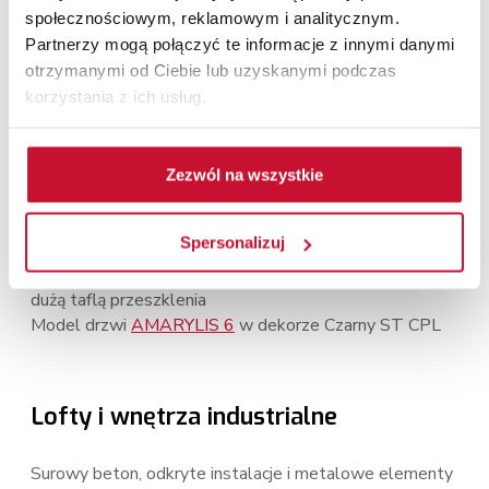
społecznościowym, reklamowym i analitycznym.
Profesjonalny wygląd bez zbędnych ozdobników to cel
Partnerzy mogą połączyć te informacje z innymi danymi
architektów projektujących przestrzenie biurowe.
otrzymanymi od Ciebie lub uzyskanymi podczas
Wysokie, gładkie drzwi bez widocznych zawiasów
korzystania z ich usług.
budują spójny wizerunek w kontakcie z klientami i
pracownikami.
Zezwól na wszystkie
Model drzwi
AMARYLIS 6
w dekorze Czarny ST CPL.
Spersonalizuj
Model drzwi
AMARYLIS 6
w dekorze Czarny ST CPL
Lofty i wnętrza industrialne
Surowy beton, odkryte instalacje i metalowe elementy