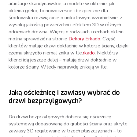
aranżacje skandynawskie, a modele w okleinie, jak
okleina greko, to nowoczesne i bezpieczne dla
środowiska rozwiązanie o unikatowym wzornictwie, z
wysoką jakością powierzchni i efektem 3D w różnych
odcieniach drewna. Więcej o rodzajach i cechach oklein
można sprawdzić na stronie
Dekory Erkado
. Część
klientów maluje drzwi dokładnie w kolorze ściany, dzięki
czemu skrzydło niemal znika w tle.
rkado
. Niektórzy
klienci idą jeszcze dalej – malują drzwi dokładnie w
kolorze ściany. Wtedy naprawdę znikają w tle.
Jaką ościeżnicę i zawiasy wybrać do
drzwi bezprzylgowych?
Do drzwi bezprzylgowych dobiera się ościeżnicę
systemową dopasowaną do grubości ściany oraz ukryte
zawiasy 3D regulowane w trzech płaszczyznach – to