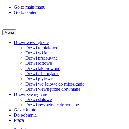
Go to main manu
Go to content
Menu
Drzwi wewnętrzne
Drzwi ramiakowe
Drzwi szklane
Drzwi przesuwne
Drzwi loftowe
Drzwi lakierowane
Drzwi z intarsjami
Drzwi płytowe
Drzwi wejściowe do mieszkania
Drzwi wewnętrzne drewniane
Drzwi zewnętrzne
Drzwi stalowe
Drzwi zewnętrzne drewniane
Gdzie kupić
Do pobrania
Praca