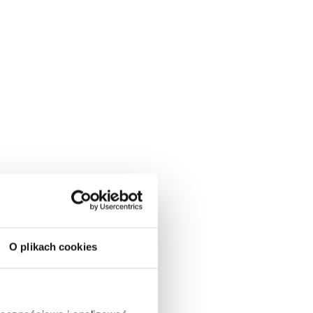
ę zaczepową z regulacją docisku.
O plikach cookies