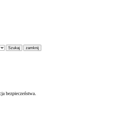
Szukaj
zamknij
cja bezpieczeństwa.