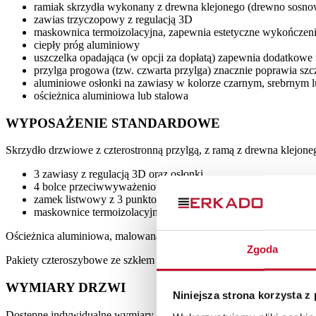
ramiak skrzydła wykonany z drewna klejonego (drewno sosno
zawias trzyczopowy z regulacją 3D
maskownica termoizolacyjna, zapewnia estetyczne wykończenie
ciepły próg aluminiowy
uszczelka opadająca (w opcji za dopłatą) zapewnia dodatkowe 
przylga progowa (tzw. czwarta przylga) znacznie poprawia sz
aluminiowe osłonki na zawiasy w kolorze czarnym, srebrnym lub
ościeżnica aluminiowa lub stalowa
WYPOSAŻENIE STANDARDOWE
Skrzydło drzwiowe z czterostronną przylgą, z ramą z drewna klejo
3 zawiasy z regulacją 3D oraz osłonki
4 bolce przeciwwyważeniowe
zamek listwowy z 3 punktowym ryglowaniem
maskownice termoizolacyjne
Ościeżnica aluminiowa, malowana na czarno i oklejona w kolorze sk
Zgoda
Pakiety czteroszybowe ze szkłem hartowanym od zewnątrz ESG. W p
WYMIARY DRZWI
Niniejsza strona korzysta z
Dostępne indywidualne wymiary drzwi wraz z ościeżnicą: