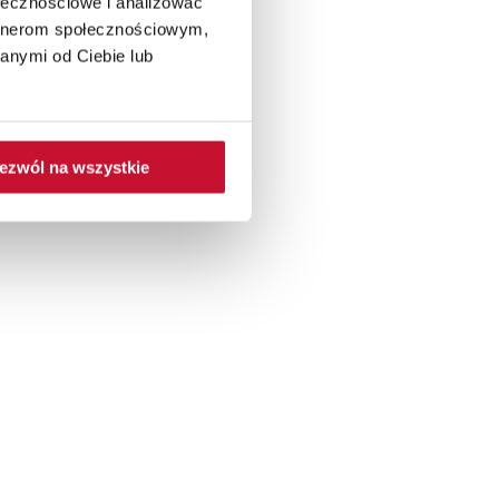
ołecznościowe i analizować
artnerom społecznościowym,
anymi od Ciebie lub
ezwól na wszystkie