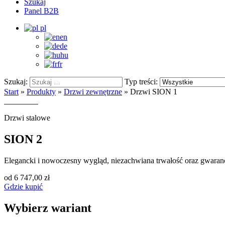
Szukaj
Panel B2B
pl
en
de
hu
fr
Szukaj:
Typ treści:
Start
»
Produkty
»
Drzwi zewnętrzne
»
Drzwi SION 1
Drzwi stalowe
SION 2
Elegancki i nowoczesny wygląd, niezachwiana trwałość oraz gwaran
od 6 747,00 zł
Gdzie kupić
Wybierz wariant