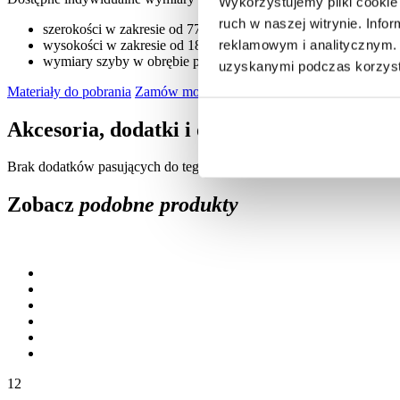
Wykorzystujemy pliki cookie 
ruch w naszej witrynie. Inf
szerokości w zakresie od 770 mm do 1210 mm co 10 mm
reklamowym i analitycznym. 
wysokości w zakresie od 1800 mm do 2480 mm co 10 mm
wymiary szyby w obrębie panelu ozdobnego dla drzwi w st
uzyskanymi podczas korzysta
Materiały do pobrania
Zamów montaż
Akcesoria, dodatki i opcje
Brak dodatków pasujących do tego produktu
Zobacz
podobne produkty
12