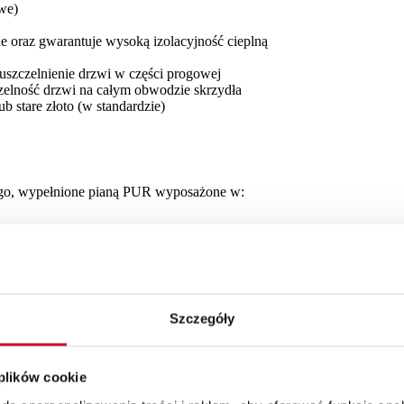
we)
 oraz gwarantuje wysoką izolacyjność cieplną
uszczelnienie drzwi w części progowej
czelność drzwi na całym obwodzie skrzydła
 stare złoto (w standardzie)
nego, wypełnione pianą PUR wyposażone w:
rzydła drzwiowego wyposażona w ciepły próg aluminiowy i pełną listw
Szczegóły
akietach szybowych w standardzie stosowana czarna ramka.
 plików cookie