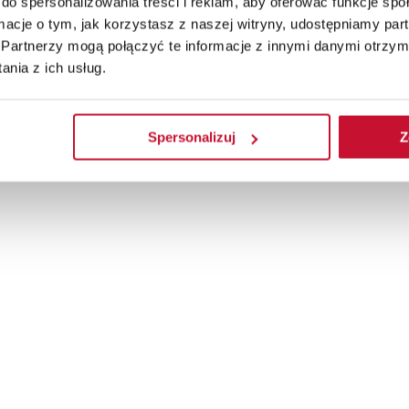
do spersonalizowania treści i reklam, aby oferować funkcje sp
ormacje o tym, jak korzystasz z naszej witryny, udostępniamy p
Partnerzy mogą połączyć te informacje z innymi danymi otrzym
andardowym wymiarze 90 wynoszą 510 x 50 mm
nia z ich usług.
Spersonalizuj
Z