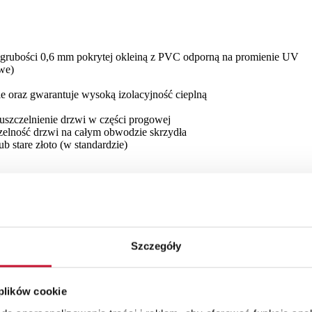
 grubości 0,6 mm pokrytej okleiną z PVC odporną na promienie UV
we)
 oraz gwarantuje wysoką izolacyjność cieplną
uszczelnienie drzwi w części progowej
czelność drzwi na całym obwodzie skrzydła
 stare złoto (w standardzie)
nego, wypełnione pianą PUR wyposażone w:
Szczegóły
 plików cookie
krzydła drzwiowego wyposażona w ciepły próg aluminiowy i pełną lis