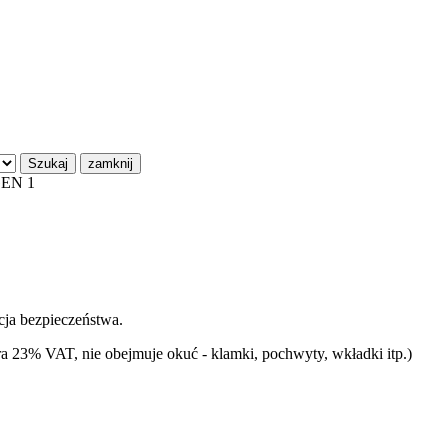
Szukaj
zamknij
GEN 1
cja bezpieczeństwa.
ra 23% VAT, nie obejmuje okuć - klamki, pochwyty, wkładki itp.)