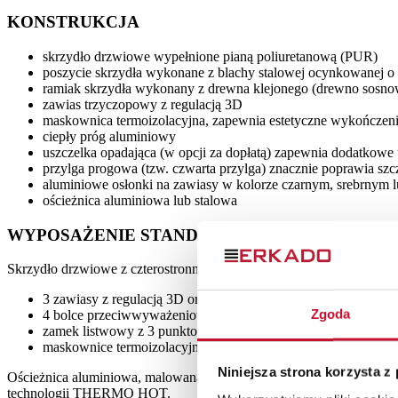
KONSTRUKCJA
skrzydło drzwiowe wypełnione pianą poliuretanową (PUR)
poszycie skrzydła wykonane z blachy stalowej ocynkowanej o
ramiak skrzydła wykonany z drewna klejonego (drewno sosno
zawias trzyczopowy z regulacją 3D
maskownica termoizolacyjna, zapewnia estetyczne wykończenie
ciepły próg aluminiowy
uszczelka opadająca (w opcji za dopłatą) zapewnia dodatkowe 
przylga progowa (tzw. czwarta przylga) znacznie poprawia sz
aluminiowe osłonki na zawiasy w kolorze czarnym, srebrnym lub
ościeżnica aluminiowa lub stalowa
WYPOSAŻENIE STANDARDOWE
Skrzydło drzwiowe z czterostronną przylgą, z ramą z drewna klejo
3 zawiasy z regulacją 3D oraz osłonki
Zgoda
4 bolce przeciwwyważeniowe
zamek listwowy z 3 punktowym ryglowaniem
maskownice termoizolacyjne
Niniejsza strona korzysta z
Ościeżnica aluminiowa, malowana na czarno i oklejona w kolorze s
technologii THERMO HOT.