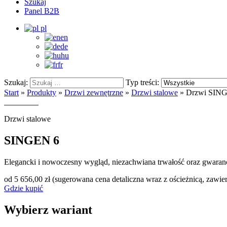
Szukaj
Panel B2B
pl
en
de
hu
fr
Szukaj:
Typ treści:
Start
»
Produkty
»
Drzwi zewnętrzne
»
Drzwi stalowe
»
Drzwi SIN
Drzwi stalowe
SINGEN 6
Elegancki i nowoczesny wygląd, niezachwiana trwałość oraz gwaran
od 5 656,00 zł
(sugerowana cena detaliczna wraz z ościeżnicą, zawie
Gdzie kupić
Wybierz wariant