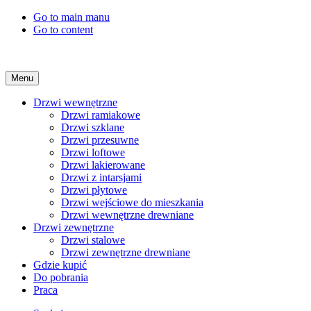
Go to main manu
Go to content
Menu
Drzwi wewnętrzne
Drzwi ramiakowe
Drzwi szklane
Drzwi przesuwne
Drzwi loftowe
Drzwi lakierowane
Drzwi z intarsjami
Drzwi płytowe
Drzwi wejściowe do mieszkania
Drzwi wewnętrzne drewniane
Drzwi zewnętrzne
Drzwi stalowe
Drzwi zewnętrzne drewniane
Gdzie kupić
Do pobrania
Praca