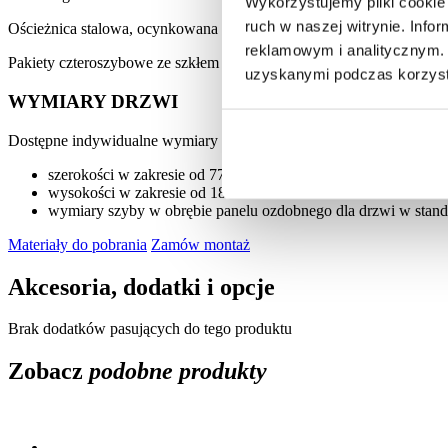
Wykorzystujemy pliki cookie 
ruch w naszej witrynie. Inf
Ościeżnica stalowa, ocynkowana i oklejona w kolorze skrzydła dr
reklamowym i analitycznym. 
Pakiety czteroszybowe ze szkłem hartowanym od zewnątrz ESG. W p
uzyskanymi podczas korzysta
WYMIARY DRZWI
Dostępne indywidualne wymiary drzwi wraz z ościeżnicą:
szerokości w zakresie od 770 mm do 1210 mm co 10 mm
wysokości w zakresie od 1800 mm do 2480 mm co 10 mm
wymiary szyby w obrębie panelu ozdobnego dla drzwi w st
Materiały do pobrania
Zamów montaż
Akcesoria, dodatki i opcje
Brak dodatków pasujących do tego produktu
Zobacz
podobne produkty