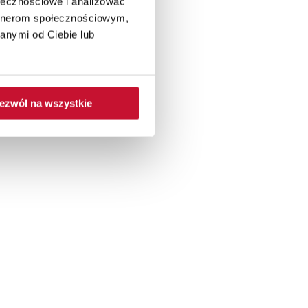
ołecznościowe i analizować
artnerom społecznościowym,
ych w technologii THERMO.
anymi od Ciebie lub
ezwól na wszystkie