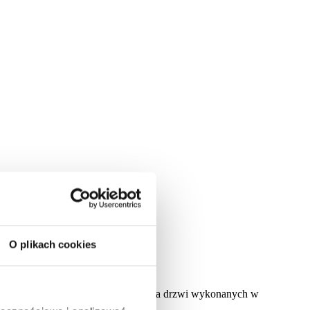
O plikach cookies
twę zaczepową z regulacją docisku dla drzwi wykonanych w