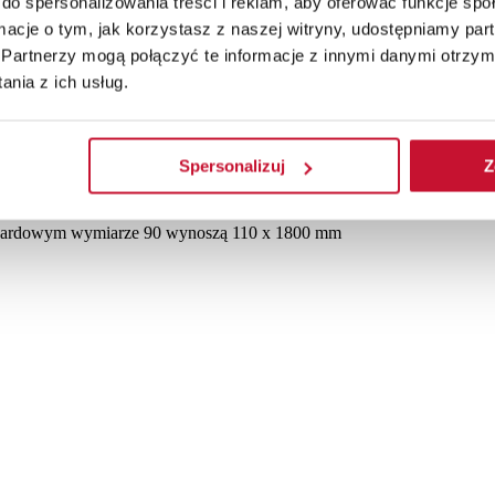
do spersonalizowania treści i reklam, aby oferować funkcje sp
ormacje o tym, jak korzystasz z naszej witryny, udostępniamy p
zwiowego, wyposażona w ciepły próg aluminiowy, dla drzwi wykonan
Partnerzy mogą połączyć te informacje z innymi danymi otrzym
akietach szybowych w standardzie stosowana czarna ramka.
nia z ich usług.
Spersonalizuj
Z
andardowym wymiarze 90 wynoszą 110 x 1800 mm