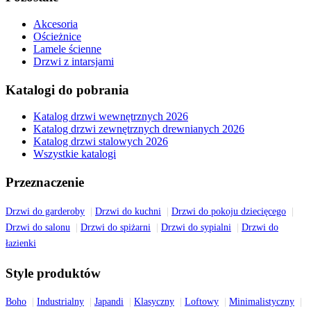
Akcesoria
Ościeżnice
Lamele ścienne
Drzwi z intarsjami
Katalogi do pobrania
Katalog drzwi wewnętrznych 2026
Katalog drzwi zewnętrznych drewnianych 2026
Katalog drzwi stalowych 2026
Wszystkie katalogi
Przeznaczenie
Drzwi do garderoby
Drzwi do kuchni
Drzwi do pokoju dziecięcego
Drzwi do salonu
Drzwi do spiżarni
Drzwi do sypialni
Drzwi do
łazienki
Style produktów
Boho
Industrialny
Japandi
Klasyczny
Loftowy
Minimalistyczny