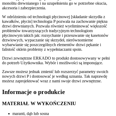
monolitu drewnianego i na uzupełnieniu go w potrzebne okucia,
akcesoria i zabezpieczenia.
W odróżnieniu od technologii płycinowej [składanie skrzydła z
kawałków, płycin] technologia P pozwala na zachowanie piękna
drzwi drewnianych. Pozwala również wyeliminować większość
problemów towarzyszących tradycyjnym technologiom
płycinowym takich jak: rozsychanie i przesuwanie się kasetonów
drzwiowych, wypaczanie się skrzydeł, nierównomierne
wybarwianie się poszczególnych elementów drzwi pękanie i
falistość oklein problemy z wypełniaczami spoin.
Drzwi zewnętrzne ERKADO to produkt dostosowywany w pełni
do potrzeb Użytkownika. Wybór i możliwości są imponujące.
Zawsze możesz jednak zmienić lub rozszerzyć parametry swoich
nowych drzwi P i dostosować je według uznania. Tak naprawdę
możesz zaprojektować wraz z nami swoje drzwi zewnętrzne.
Informacje o produkcie
MATERIAŁ W WYKOŃCZENIU
maranti, dąb lub sosna