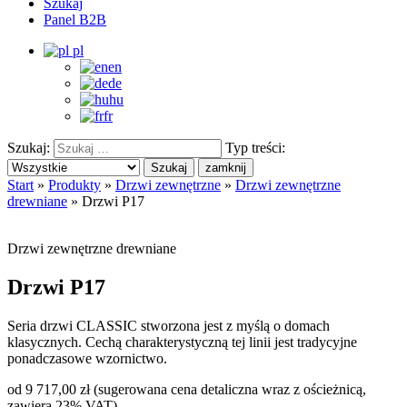
Szukaj
Panel B2B
pl
en
de
hu
fr
Szukaj:
Typ treści:
Szukaj
zamknij
Start
»
Produkty
»
Drzwi zewnętrzne
»
Drzwi zewnętrzne
drewniane
»
Drzwi P17
Drzwi zewnętrzne drewniane
Drzwi P17
Seria drzwi CLASSIC stworzona jest z myślą o domach
klasycznych. Cechą charakterystyczną tej linii jest tradycyjne
ponadczasowe wzornictwo.
od 9 717,00 zł
(sugerowana cena detaliczna wraz z ościeżnicą,
zawiera 23% VAT)