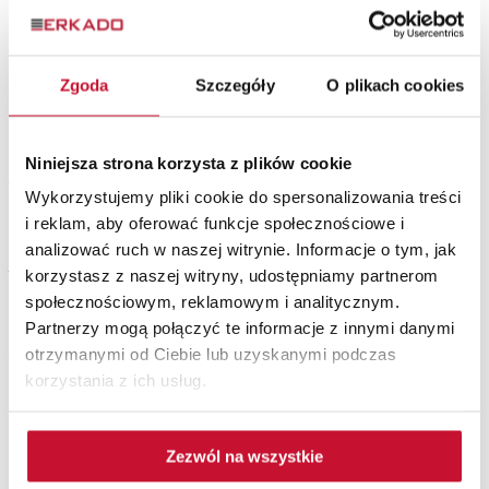
Zgoda
Szczegóły
O plikach cookies
7
Niniejsza strona korzysta z plików cookie
Drzwi P 251
Wykorzystujemy pliki cookie do spersonalizowania treści
Drzwi zewnętrzne drewniane
od 11 008,00 zł
i reklam, aby oferować funkcje społecznościowe i
analizować ruch w naszej witrynie. Informacje o tym, jak
Inspiracje
Erkado
korzystasz z naszej witryny, udostępniamy partnerom
społecznościowym, reklamowym i analitycznym.
Zobacz, jak pięknie możesz mieszkać
Partnerzy mogą połączyć te informacje z innymi danymi
Zobacz wszystkie inspiracje
otrzymanymi od Ciebie lub uzyskanymi podczas
korzystania z ich usług.
Najpiękniejsze INSPIRACJE wnętrzarskie zebrane w specjalnym
katalogu 2025. Poniżej prezentujemy nowe aranżacje drzwi
ERKADO – harmonijne połączenie estetyki z funkcjonalnością oraz
najlepsze tradycje ze śmiałymi innowacjami.
Zezwól na wszystkie