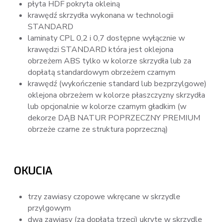
płyta HDF pokryta okleiną
krawędź skrzydła wykonana w technologii
STANDARD
laminaty CPL 0,2 i 0,7 dostępne wyłącznie w
krawędzi STANDARD która jest oklejona
obrzeżem ABS tylko w kolorze skrzydła lub za
dopłatą standardowym obrzeżem czarnym
krawędź (wykończenie standard lub bezprzylgowe)
oklejona obrzeżem w kolorze płaszczyzny skrzydła
lub opcjonalnie w kolorze czarnym gładkim (w
dekorze DĄB NATUR POPRZECZNY PREMIUM
obrzeże czarne ze struktura poprzeczną)
OKUCIA
trzy zawiasy czopowe wkręcane w skrzydle
przylgowym
dwa zawiasy (za dopłatą trzeci) ukryte w skrzydle