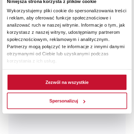
Niniejsza strona korzysta z plików cookie
Wykorzystujemy pliki cookie do spersonalizowania treści
29
i reklam, aby oferować funkcje społecznościowe i
analizować ruch w naszej witrynie. Informacje o tym, jak
korzystasz z naszej witryny, udostępniamy partnerom
społecznościowym, reklamowym i analitycznym.
Drzwi ANSEDONIA 1
Partnerzy mogą połączyć te informacje z innymi danymi
Drzwi płytowe
od 633,00 zł
otrzymanymi od Ciebie lub uzyskanymi podczas
korzystania z ich usług.
Zezwól na wszystkie
Spersonalizuj