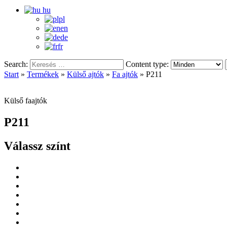
hu
pl
en
de
fr
Search:
Content type:
Start
»
Termékek
»
Külső ajtók
»
Fa ajtók
»
P211
Külső faajtók
P211
Válassz színt