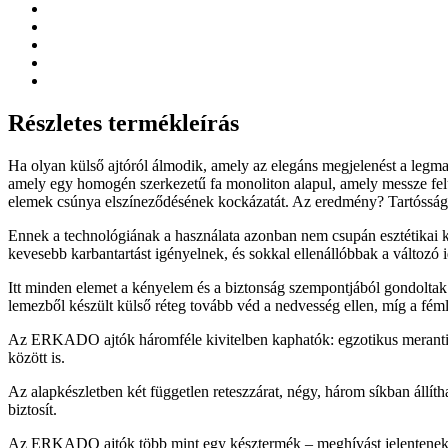
Részletes termékleírás
Ha olyan külső ajtóról álmodik, amely az elegáns megjelenést a legm
amely egy homogén szerkezetű fa monoliton alapul, amely messze fel
elemek csúnya elszíneződésének kockázatát. Az eredmény? Tartósság,
Ennek a technológiának a használata azonban nem csupán esztétikai ké
kevesebb karbantartást igényelnek, és sokkal ellenállóbbak a változó
Itt minden elemet a kényelem és a biztonság szempontjából gondoltak át.
lemezből készült külső réteg tovább véd a nedvesség ellen, míg a féml
Az ERKADO ajtók háromféle kivitelben kaphatók: egzotikus meranti, n
között is.
Az alapkészletben két független reteszzárat, négy, három síkban áll
biztosít.
Az ERKADO ajtók több mint egy késztermék – meghívást jelentenek az 