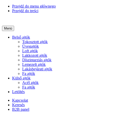
Przejdź do menu głównego
Przejdź do treści
Menü
Belső ajtók
Tokosztott ajtók
Üvegajtók
Loft ajtók
Lakkozott ajtók
Díszintarziás ajtók
Lemezelt ajtók
Lakásbejárati ajtók
Fa ajtók
Külső ajtók
Acél ajtók
Fa ajtók
Letöltés
Kapcsolat
Keresés
B2B panel