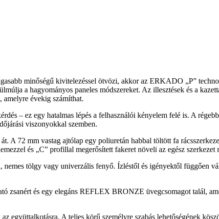
agasabb minőségű kivitelezéssel ötvözi, akkor az ERKADO „P” technológ
ülmúlja a hagyományos paneles módszereket. Az illesztések és a kazett
 amelyre évekig számíthat.
rdés – ez egy hatalmas lépés a felhasználói kényelem felé is. A régeb
 időjárási viszonyokkal szemben.
 A 72 mm vastag ajtólap egy poliuretán habbal töltött fa rácsszerkezetből
emezzel és „C” profillal megerősített fakeret növeli az egész szerkezet 
emes tölgy vagy univerzális fenyő. Ízléstől és igényektől függően vál
ítható zsanért és egy elegáns REFLEX BRONZE üvegcsomagot talál, amel
együttalkotásra. A teljes körű személyre szabás lehetőségének köszön