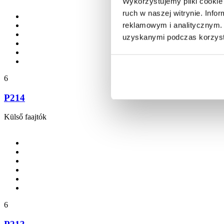
Wykorzystujemy pliki cookie 
ruch w naszej witrynie. Inf
reklamowym i analitycznym. 
uzyskanymi podczas korzysta
6
P214
Külső faajtók
6