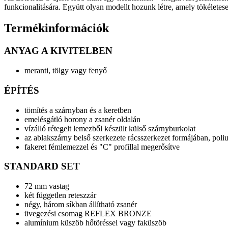
funkcionalitására. Együtt olyan modellt hozunk létre, amely tökéletese
Termékinformációk
ANYAG A KIVITELBEN
meranti, tölgy vagy fenyő
ÉPÍTÉS
tömítés a szárnyban és a keretben
emelésgátló horony a zsanér oldalán
vízálló rétegelt lemezből készült külső szárnyburkolat
az ablakszárny belső szerkezete rácsszerkezet formájában, poliu
fakeret fémlemezzel és "C" profillal megerősítve
STANDARD SET
72 mm vastag
két független reteszzár
négy, három síkban állítható zsanér
üvegezési csomag REFLEX BRONZE
alumínium küszöb hőtöréssel vagy faküszöb