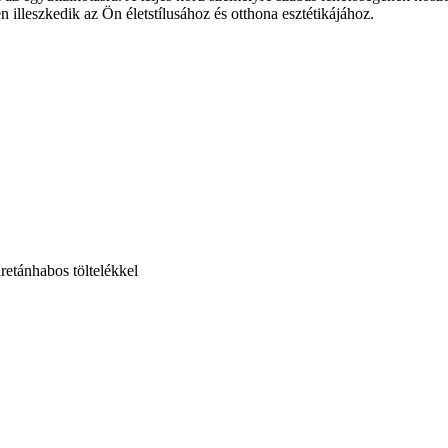
n illeszkedik az Ön életstílusához és otthona esztétikájához.
retánhabos töltelékkel