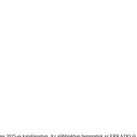
s 2025-es katalógusban. Az alábbiakban bemutatjuk az ERKADO új ajtó