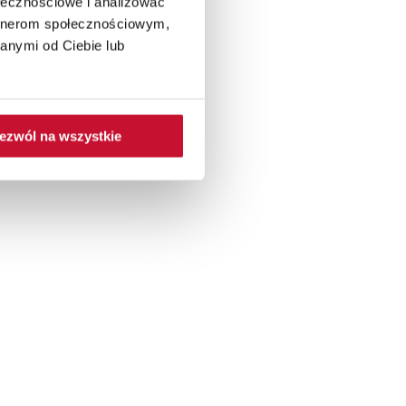
ołecznościowe i analizować
artnerom społecznościowym,
anymi od Ciebie lub
ezwól na wszystkie