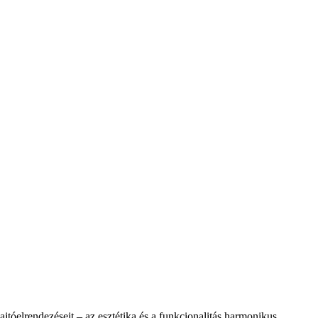
elrendezéseit – az esztétika és a funkcionalitás harmonikus