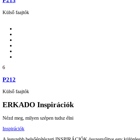
P213
Külső faajtók
6
P212
Külső faajtók
ERKADO Inspirációk
Nézd meg, milyen szépen tudsz élni
Inspirációk
A legszebb belsőépítészeti INSPIRÁCIÓK összegyűjtve egy különlege