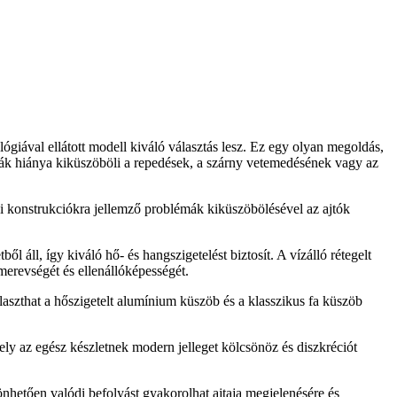
iával ellátott modell kiváló választás lesz. Ez egy olyan megoldás,
ák hiánya kiküszöböli a repedések, a szárny vetemedésének vagy az
bi konstrukciókra jellemző problémák kiküszöbölésével az ajtók
 áll, így kiváló hő- és hangszigetelést biztosít. A vízálló rétegelt
merevségét és ellenállóképességét.
aszthat a hőszigetelt alumínium küszöb és a klasszikus fa küszöb
y az egész készletnek modern jelleget kölcsönöz és diszkréciót
hetően valódi befolyást gyakorolhat ajtaja megjelenésére és