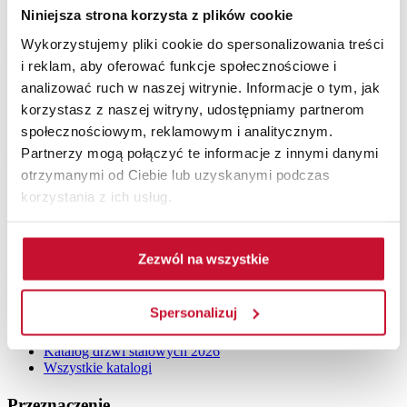
Drzwi loftowe
Niniejsza strona korzysta z plików cookie
Drzwi wewnętrzne drewniane
Wykorzystujemy pliki cookie do spersonalizowania treści
Drzwi zewnętrzne
i reklam, aby oferować funkcje społecznościowe i
analizować ruch w naszej witrynie. Informacje o tym, jak
Drzwi stalowe
korzystasz z naszej witryny, udostępniamy partnerom
Drzwi zewnętrzne drewniane
Drzwi do mieszkania
społecznościowym, reklamowym i analitycznym.
Partnerzy mogą połączyć te informacje z innymi danymi
Pozostałe
otrzymanymi od Ciebie lub uzyskanymi podczas
korzystania z ich usług.
Akcesoria
Ościeżnice
Lamele ścienne
Drzwi z intarsjami
Zezwól na wszystkie
Katalogi do pobrania
Spersonalizuj
Katalog drzwi wewnętrznych 2026
Katalog drzwi zewnętrznych drewnianych 2026
Katalog drzwi stalowych 2026
Wszystkie katalogi
Przeznaczenie