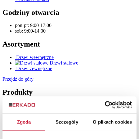
Godziny otwarcia
pon-pt:
9:00-17:00
sob:
9:00-14:00
Asortyment
Drzwi wewnętrzne
Drzwi stalowe
Drzwi zewnętrzne
Przejdź do góry
Produkty
Drzwi wewnętrzne
Drzwi ramiakowe
Zgoda
Szczegóły
O plikach cookies
Drzwi szklane
Drzwi lakierowane
Drzwi płytowe