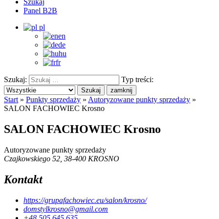
Szukaj
Panel B2B
pl
en
de
hu
fr
Szukaj:
Typ treści:
Szukaj
zamknij
Start
»
Punkty sprzedaży
»
Autoryzowane punkty sprzedaży
»
SALON FACHOWIEC Krosno
SALON FACHOWIEC Krosno
Autoryzowane punkty sprzedaży
Czajkowskiego 52, 38-400 KROSNO
Kontakt
https://grupafachowiec.eu/salon/krosno/
domstylkrosno@gmail.com
+48 505 645 635