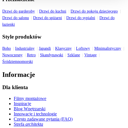
Drzwi do garderoby
Drzwi do kuchni
Drzwi do pokoju dziecięcego
Drzwi do salonu
Drzwi do spiżarni
Drzwi do sypialni
Drzwi do
łazienki
Style produktów
Boho
Industrialny
Japandi
Klasyczny
Loftowy
Minimalistyczny
Nowoczesny
Retro
Skandynawski
Szklane
Vintage
Śródziemnomorski
Informacje
Dla klienta
Filmy montażowe
Inspiracje
Blog Wnętrzarski
Innowacje i technologie
Często zadawane pytania (FAQ)
Strefa
architekta