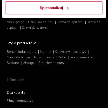
Przeznaczenie
Spersonalizuj
Drzwi do garderoby
Drzwi do kuchni
Drzwi do pokoju
dziecięcego
Drzwi do salonu
Drzwi do spiżarni
Drzwi do
sypialni
Drzwi do łazienki
Style produktów
Boho
Industrialny
Japandi
Klasyczny
Loftowy
Minimalistyczny
Nowoczesny
Retro
Skandynawski
Szklane
Vintage
Śródziemnomorski
Informacje
Dla klienta
Filmy montażowe