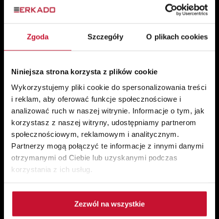
Drzwi do mieszkania
Zgoda
Szczegóły
O plikach cookies
Pozostałe
Akcesoria
Niniejsza strona korzysta z plików cookie
Ościeżnice
Wykorzystujemy pliki cookie do spersonalizowania treści
Lamele ścienne
i reklam, aby oferować funkcje społecznościowe i
Drzwi z intarsjami
analizować ruch w naszej witrynie. Informacje o tym, jak
korzystasz z naszej witryny, udostępniamy partnerom
społecznościowym, reklamowym i analitycznym.
Katalogi do pobrania
Partnerzy mogą połączyć te informacje z innymi danymi
Katalog drzwi wewnętrznych 2026
otrzymanymi od Ciebie lub uzyskanymi podczas
korzystania z ich usług.
Katalog drzwi zewnętrznych drewnianych 2026
Katalog drzwi stalowych 2026
Wszystkie katalogi
Zezwól na wszystkie