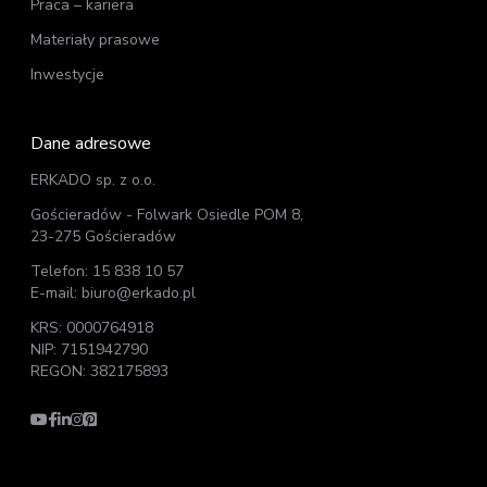
Praca – kariera
Materiały prasowe
Inwestycje
Dane adresowe
ERKADO sp. z o.o.
Gościeradów - Folwark Osiedle POM 8,
23-275 Gościeradów
Telefon: 15 838 10 57
E-mail: biuro@erkado.pl
KRS: 0000764918
NIP: 7151942790
REGON: 382175893