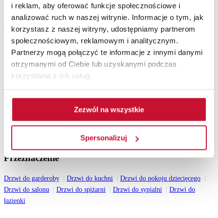
i reklam, aby oferować funkcje społecznościowe i
Drzwi do mieszkania
analizować ruch w naszej witrynie. Informacje o tym, jak
Pozostałe
korzystasz z naszej witryny, udostępniamy partnerom
społecznościowym, reklamowym i analitycznym.
Akcesoria
Partnerzy mogą połączyć te informacje z innymi danymi
Ościeżnice
otrzymanymi od Ciebie lub uzyskanymi podczas
Lamele ścienne
Drzwi z intarsjami
korzystania z ich usług.
Katalogi do pobrania
Zezwól na wszystkie
Katalog drzwi wewnętrznych 2026
Katalog drzwi zewnętrznych drewnianych 2026
Katalog drzwi stalowych 2026
Spersonalizuj
Wszystkie katalogi
Przeznaczenie
Drzwi do garderoby
Drzwi do kuchni
Drzwi do pokoju dziecięcego
Drzwi do salonu
Drzwi do spiżarni
Drzwi do sypialni
Drzwi do
łazienki