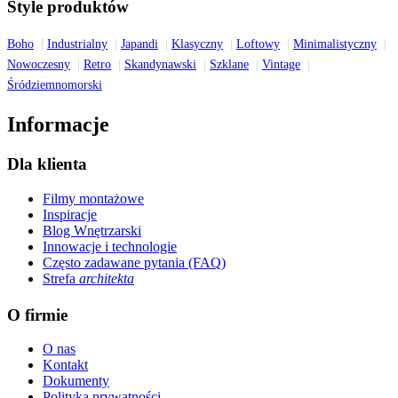
Style produktów
Boho
Industrialny
Japandi
Klasyczny
Loftowy
Minimalistyczny
Nowoczesny
Retro
Skandynawski
Szklane
Vintage
Śródziemnomorski
Informacje
Dla klienta
Filmy montażowe
Inspiracje
Blog Wnętrzarski
Innowacje i technologie
Często zadawane pytania (FAQ)
Strefa
architekta
O firmie
O nas
Kontakt
Dokumenty
Polityka prywatności