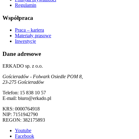
Regulamin
Współpraca
Praca – kariera
Materiały prasowe
Inwestycje
Dane adresowe
ERKADO sp. z o.o.
Gościeradów - Folwark Osiedle POM 8,
23-275 Gościeradów
Telefon: 15 838 10 57
E-mail: biuro@erkado.pl
KRS: 0000764918
NIP: 7151942790
REGON: 382175893
Youtube
Facebook