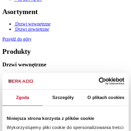
Asortyment
Drzwi wewnętrzne
Drzwi zewnętrzne
Przejdź do góry
Produkty
Drzwi wewnętrzne
Drzwi ramiakowe
Drzwi szklane
Drzwi lakierowane
Drzwi płytowe
Drzwi loftowe
Zgoda
Szczegóły
O plikach cookies
Drzwi wewnętrzne drewniane
Drzwi zewnętrzne
Niniejsza strona korzysta z plików cookie
Drzwi stalowe
Wykorzystujemy pliki cookie do spersonalizowania treści
Drzwi zewnętrzne drewniane