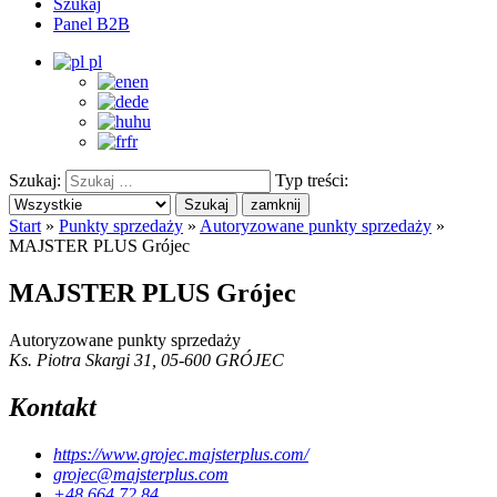
Szukaj
Panel B2B
pl
en
de
hu
fr
Szukaj:
Typ treści:
Szukaj
zamknij
Start
»
Punkty sprzedaży
»
Autoryzowane punkty sprzedaży
»
MAJSTER PLUS Grójec
MAJSTER PLUS Grójec
Autoryzowane punkty sprzedaży
Ks. Piotra Skargi 31, 05-600 GRÓJEC
Kontakt
https://www.grojec.majsterplus.com/
grojec@majsterplus.com
+48 664 72 84