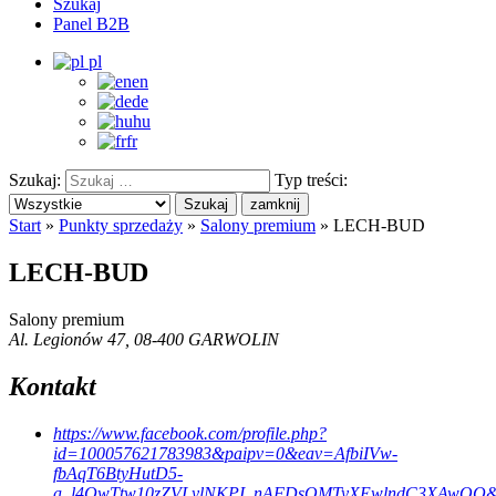
Szukaj
Panel B2B
pl
en
de
hu
fr
Szukaj:
Typ treści:
Szukaj
zamknij
Start
»
Punkty sprzedaży
»
Salony premium
»
LECH-BUD
LECH-BUD
Salony premium
Al. Legionów 47, 08-400 GARWOLIN
Kontakt
https://www.facebook.com/profile.php?
id=100057621783983&paipv=0&eav=AfbiIVw-
fbAqT6BtyHutD5-
a_l4QwTtw10zZVLylNKPI_nAFDsOMTyXEwlndC3XAwOQ&