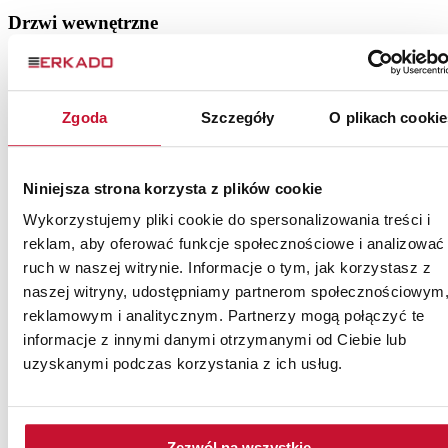
Drzwi wewnętrzne
Drzwi ramiakowe
Drzwi szklane
Drzwi lakierowane
Drzwi płytowe
Zgoda
Szczegóły
O plikach cookie
Drzwi loftowe
Drzwi wewnętrzne drewniane
Niniejsza strona korzysta z plików cookie
Drzwi zewnętrzne
Wykorzystujemy pliki cookie do spersonalizowania treści i
Drzwi stalowe
reklam, aby oferować funkcje społecznościowe i analizować
Drzwi zewnętrzne drewniane
Drzwi do mieszkania
ruch w naszej witrynie. Informacje o tym, jak korzystasz z
naszej witryny, udostępniamy partnerom społecznościowym
Pozostałe
reklamowym i analitycznym. Partnerzy mogą połączyć te
informacje z innymi danymi otrzymanymi od Ciebie lub
Akcesoria
uzyskanymi podczas korzystania z ich usług.
Ościeżnice
Lamele ścienne
Drzwi z intarsjami
Katalogi do pobrania
Zezwól na wszystkie