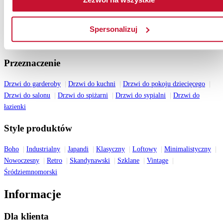
Katalog drzwi wewnętrznych 2026
Katalog drzwi zewnętrznych drewnianych 2026
Spersonalizuj
Katalog drzwi stalowych 2026
Wszystkie katalogi
Przeznaczenie
Drzwi do garderoby
Drzwi do kuchni
Drzwi do pokoju dziecięcego
Drzwi do salonu
Drzwi do spiżarni
Drzwi do sypialni
Drzwi do
łazienki
Style produktów
Boho
Industrialny
Japandi
Klasyczny
Loftowy
Minimalistyczny
Nowoczesny
Retro
Skandynawski
Szklane
Vintage
Śródziemnomorski
Informacje
Dla klienta