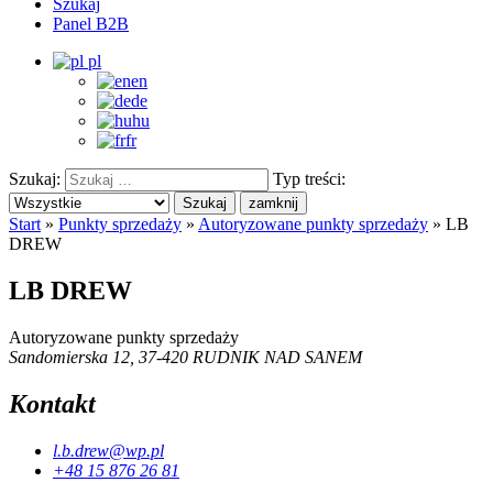
Szukaj
Panel B2B
pl
en
de
hu
fr
Szukaj:
Typ treści:
Szukaj
zamknij
Start
»
Punkty sprzedaży
»
Autoryzowane punkty sprzedaży
»
LB
DREW
LB DREW
Autoryzowane punkty sprzedaży
Sandomierska 12, 37-420 RUDNIK NAD SANEM
Kontakt
l.b.drew@wp.pl
+48 15 876 26 81