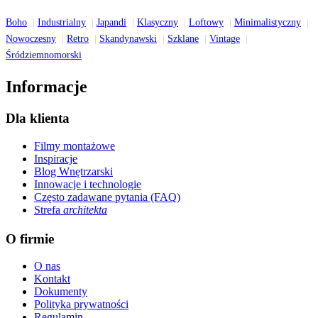
Boho
Industrialny
Japandi
Klasyczny
Loftowy
Minimalistyczny
Nowoczesny
Retro
Skandynawski
Szklane
Vintage
Śródziemnomorski
Informacje
Dla klienta
Filmy montażowe
Inspiracje
Blog Wnętrzarski
Innowacje i technologie
Często zadawane pytania (FAQ)
Strefa
architekta
O firmie
O nas
Kontakt
Dokumenty
Polityka prywatności
Regulamin