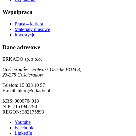
Współpraca
Praca – kariera
Materiały prasowe
Inwestycje
Dane adresowe
ERKADO sp. z o.o.
Gościeradów - Folwark Osiedle POM 8,
23-275 Gościeradów
Telefon: 15 838 10 57
E-mail: biuro@erkado.pl
KRS: 0000764918
NIP: 7151942790
REGON: 382175893
Youtube
Facebook
LinkedIn