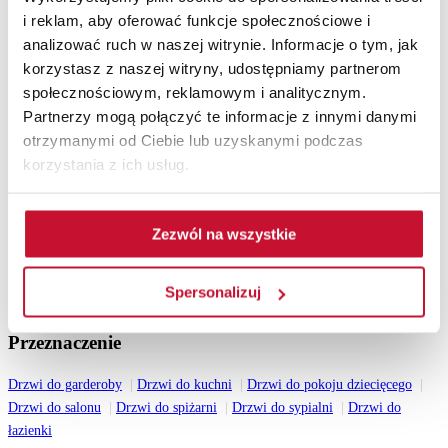
Drzwi zewnętrzne drewniane
i reklam, aby oferować funkcje społecznościowe i
Drzwi do mieszkania
analizować ruch w naszej witrynie. Informacje o tym, jak
korzystasz z naszej witryny, udostępniamy partnerom
Pozostałe
społecznościowym, reklamowym i analitycznym.
Akcesoria
Partnerzy mogą połączyć te informacje z innymi danymi
Ościeżnice
otrzymanymi od Ciebie lub uzyskanymi podczas
Lamele ścienne
korzystania z ich usług.
Drzwi z intarsjami
Katalogi do pobrania
Zezwól na wszystkie
Katalog drzwi wewnętrznych 2026
Katalog drzwi zewnętrznych drewnianych 2026
Katalog drzwi stalowych 2026
Spersonalizuj
Wszystkie katalogi
Przeznaczenie
Drzwi do garderoby
Drzwi do kuchni
Drzwi do pokoju dziecięcego
Drzwi do salonu
Drzwi do spiżarni
Drzwi do sypialni
Drzwi do
łazienki