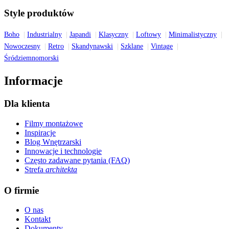
Style produktów
Boho
Industrialny
Japandi
Klasyczny
Loftowy
Minimalistyczny
Nowoczesny
Retro
Skandynawski
Szklane
Vintage
Śródziemnomorski
Informacje
Dla klienta
Filmy montażowe
Inspiracje
Blog Wnętrzarski
Innowacje i technologie
Często zadawane pytania (FAQ)
Strefa
architekta
O firmie
O nas
Kontakt
Dokumenty