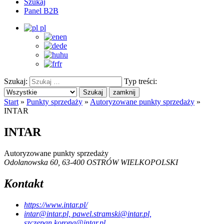
Szukaj
Panel B2B
pl
en
de
hu
fr
Szukaj:
Typ treści:
Szukaj
zamknij
Start
»
Punkty sprzedaży
»
Autoryzowane punkty sprzedaży
»
INTAR
INTAR
Autoryzowane punkty sprzedaży
Odolanowska 60, 63-400 OSTRÓW WIELKOPOLSKI
Kontakt
https://www.intar.pl/
intar@intar.pl, pawel.stramski@intar.pl,
szczepan.korona@intar.pl