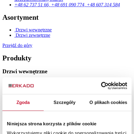
+48 62 737 51 66, +48 691 090 774, +48 607 314 584
Asortyment
Drzwi wewnętrzne
Drzwi zewnętrzne
Przejdź do góry
Produkty
Drzwi wewnętrzne
Drzwi ramiakowe
Drzwi szklane
Drzwi lakierowane
Drzwi płytowe
Zgoda
Szczegóły
O plikach cookies
Drzwi loftowe
Drzwi wewnętrzne drewniane
Drzwi zewnętrzne
Niniejsza strona korzysta z plików cookie
Wykorzystujemy pliki cookie do spersonalizowania treści
Drzwi stalowe