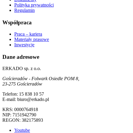
Polityka prywatności
Regulamin
Współpraca
Praca – kariera
Materiały prasowe
Inwestycje
Dane adresowe
ERKADO sp. z o.o.
Gościeradów - Folwark Osiedle POM 8,
23-275 Gościeradów
Telefon: 15 838 10 57
E-mail: biuro@erkado.pl
KRS: 0000764918
NIP: 7151942790
REGON: 382175893
Youtube