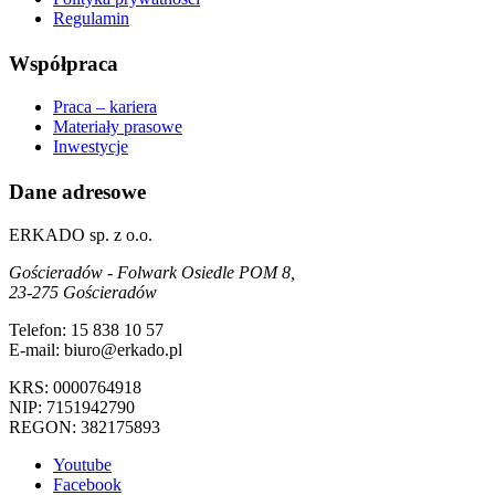
Regulamin
Współpraca
Praca – kariera
Materiały prasowe
Inwestycje
Dane adresowe
ERKADO sp. z o.o.
Gościeradów - Folwark Osiedle POM 8,
23-275 Gościeradów
Telefon: 15 838 10 57
E-mail: biuro@erkado.pl
KRS: 0000764918
NIP: 7151942790
REGON: 382175893
Youtube
Facebook