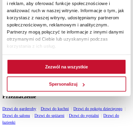
i reklam, aby oferować funkcje społecznościowe i
Drzwi do mieszkania
analizować ruch w naszej witrynie. Informacje o tym, jak
Pozostałe
korzystasz z naszej witryny, udostępniamy partnerom
społecznościowym, reklamowym i analitycznym.
Akcesoria
Partnerzy mogą połączyć te informacje z innymi danymi
Ościeżnice
otrzymanymi od Ciebie lub uzyskanymi podczas
Lamele ścienne
Drzwi z intarsjami
korzystania z ich usług.
Katalogi do pobrania
Zezwól na wszystkie
Katalog drzwi wewnętrznych 2026
Katalog drzwi zewnętrznych drewnianych 2026
Katalog drzwi stalowych 2026
Spersonalizuj
Wszystkie katalogi
Przeznaczenie
Drzwi do garderoby
Drzwi do kuchni
Drzwi do pokoju dziecięcego
Drzwi do salonu
Drzwi do spiżarni
Drzwi do sypialni
Drzwi do
łazienki