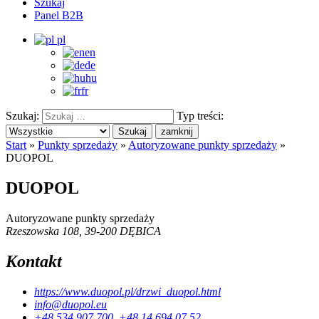
Szukaj
Panel B2B
pl
en
de
hu
fr
Szukaj:
Typ treści:
Szukaj
zamknij
Start
»
Punkty sprzedaży
»
Autoryzowane punkty sprzedaży
»
DUOPOL
DUOPOL
Autoryzowane punkty sprzedaży
Rzeszowska 108, 39-200 DĘBICA
Kontakt
https://www.duopol.pl/drzwi_duopol.html
info@duopol.eu
+48 534 907 700, +48 14 694 07 52