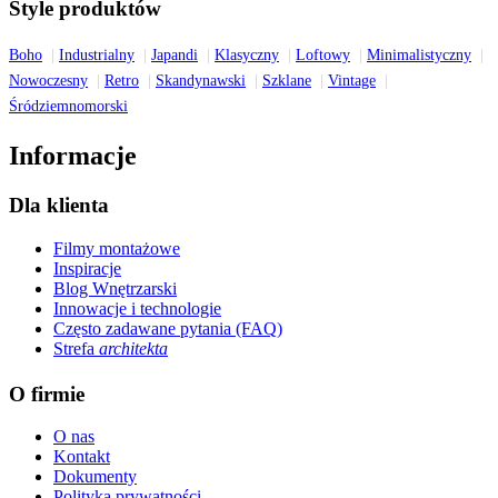
Style produktów
Boho
Industrialny
Japandi
Klasyczny
Loftowy
Minimalistyczny
Nowoczesny
Retro
Skandynawski
Szklane
Vintage
Śródziemnomorski
Informacje
Dla klienta
Filmy montażowe
Inspiracje
Blog Wnętrzarski
Innowacje i technologie
Często zadawane pytania (FAQ)
Strefa
architekta
O firmie
O nas
Kontakt
Dokumenty
Polityka prywatności