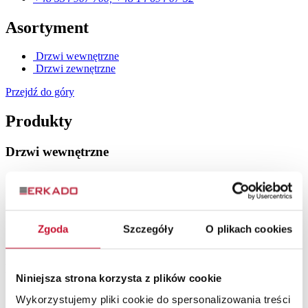
Asortyment
Drzwi wewnętrzne
Drzwi zewnętrzne
Przejdź do góry
Produkty
Drzwi wewnętrzne
Drzwi ramiakowe
Drzwi szklane
Drzwi lakierowane
Drzwi płytowe
Drzwi loftowe
Zgoda
Szczegóły
O plikach cookies
Drzwi wewnętrzne drewniane
Drzwi zewnętrzne
Niniejsza strona korzysta z plików cookie
Drzwi stalowe
Wykorzystujemy pliki cookie do spersonalizowania treści
Drzwi zewnętrzne drewniane