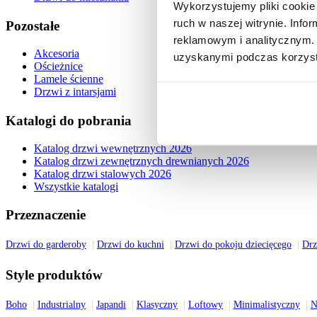
Wykorzystujemy pliki cookie 
ruch w naszej witrynie. Inf
Pozostałe
reklamowym i analitycznym. 
Akcesoria
uzyskanymi podczas korzysta
Ościeżnice
Lamele ścienne
Drzwi z intarsjami
Katalogi do pobrania
Katalog drzwi wewnętrznych 2026
Katalog drzwi zewnętrznych drewnianych 2026
Katalog drzwi stalowych 2026
Wszystkie katalogi
Przeznaczenie
Drzwi do garderoby
Drzwi do kuchni
Drzwi do pokoju dziecięcego
Drz
Style produktów
Boho
Industrialny
Japandi
Klasyczny
Loftowy
Minimalistyczny
N