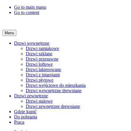
Go to main manu
Go to content
Menu
Drzwi wewnętrzne
Drzwi ramiakowe
Drzwi szklane
Drzwi przesuwne
Drzwi loftowe
Drzwi lakierowane
Drzwi z intarsjami
Drzwi płytowe
Drzwi wejściowe do mieszkania
Drzwi wewnętrzne drewniane
Drzwi zewnętrzne
Drzwi stalowe
Drzwi zewnętrzne drewniane
Gdzie kupić
Do pobrania
Praca