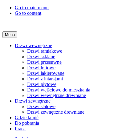
Go to main manu
Go to content
Menu
Drzwi wewnętrzne
Drzwi ramiakowe
Drzwi szklane
Drzwi przesuwne
Drzwi loftowe
Drzwi lakierowane
Drzwi z intarsjami
Drzwi płytowe
Drzwi wejściowe do mieszkania
Drzwi wewnętrzne drewniane
Drzwi zewnętrzne
Drzwi stalowe
Drzwi zewnętrzne drewniane
Gdzie kupić
Do pobrania
Praca