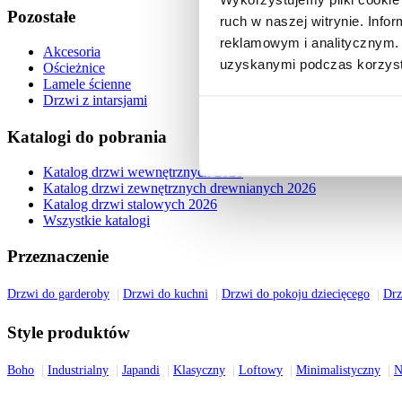
Pozostałe
ruch w naszej witrynie. Inf
reklamowym i analitycznym. 
Akcesoria
uzyskanymi podczas korzysta
Ościeżnice
Lamele ścienne
Drzwi z intarsjami
Katalogi do pobrania
Katalog drzwi wewnętrznych 2026
Katalog drzwi zewnętrznych drewnianych 2026
Katalog drzwi stalowych 2026
Wszystkie katalogi
Przeznaczenie
Drzwi do garderoby
Drzwi do kuchni
Drzwi do pokoju dziecięcego
Drz
Style produktów
Boho
Industrialny
Japandi
Klasyczny
Loftowy
Minimalistyczny
N