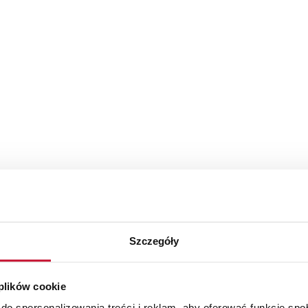
Szczegóły
 plików cookie
do spersonalizowania treści i reklam, aby oferować funkcje sp