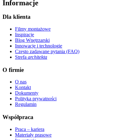
Informacje
Dla klienta
Filmy montażowe
Inspiracje
Blog Wnętrzarski
Innowacje i technologie
Często zadawane pytania (FAQ)
Strefa
architekta
O firmie
O nas
Kontakt
Dokumenty
Polityka prywatności
Regulamin
Współpraca
Praca – kariera
Materiały prasowe