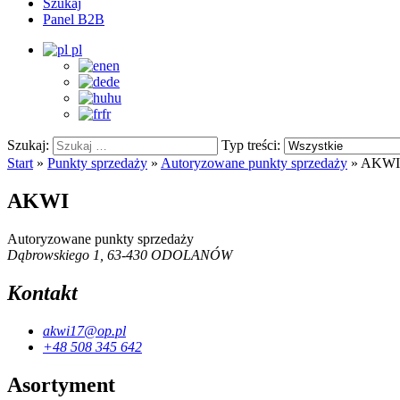
Szukaj
Panel B2B
pl
en
de
hu
fr
Szukaj:
Typ treści:
Start
»
Punkty sprzedaży
»
Autoryzowane punkty sprzedaży
»
AKWI
AKWI
Autoryzowane punkty sprzedaży
Dąbrowskiego 1, 63-430 ODOLANÓW
Kontakt
akwi17@op.pl
+48 508 345 642
Asortyment