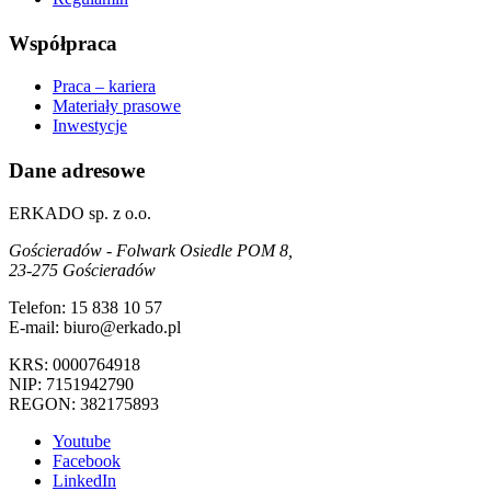
Współpraca
Praca – kariera
Materiały prasowe
Inwestycje
Dane adresowe
ERKADO sp. z o.o.
Gościeradów - Folwark Osiedle POM 8,
23-275 Gościeradów
Telefon: 15 838 10 57
E-mail: biuro@erkado.pl
KRS: 0000764918
NIP: 7151942790
REGON: 382175893
Youtube
Facebook
LinkedIn