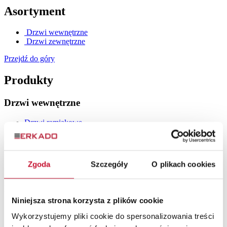
Asortyment
Drzwi wewnętrzne
Drzwi zewnętrzne
Przejdź do góry
Produkty
Drzwi wewnętrzne
Drzwi ramiakowe
Drzwi szklane
Drzwi lakierowane
Drzwi płytowe
Drzwi loftowe
Zgoda
Szczegóły
O plikach cookies
Drzwi wewnętrzne drewniane
Drzwi zewnętrzne
Niniejsza strona korzysta z plików cookie
Drzwi stalowe
Wykorzystujemy pliki cookie do spersonalizowania treści
Drzwi zewnętrzne drewniane
Drzwi do mieszkania