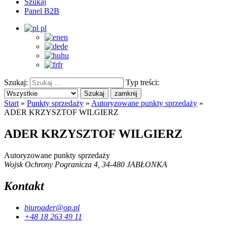
Szukaj
Panel B2B
pl
en
de
hu
fr
Szukaj:
Typ treści:
Szukaj
zamknij
Start
»
Punkty sprzedaży
»
Autoryzowane punkty sprzedaży
»
ADER KRZYSZTOF WILGIERZ
ADER KRZYSZTOF WILGIERZ
Autoryzowane punkty sprzedaży
Wojsk Ochrony Pogranicza 4, 34-480 JABŁONKA
Kontakt
biuroader@op.pl
+48 18 263 49 11