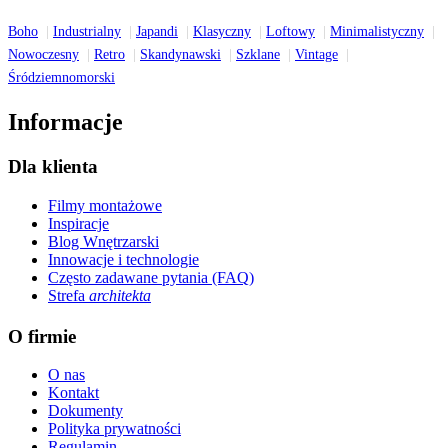
Boho
Industrialny
Japandi
Klasyczny
Loftowy
Minimalistyczny
Nowoczesny
Retro
Skandynawski
Szklane
Vintage
Śródziemnomorski
Informacje
Dla klienta
Filmy montażowe
Inspiracje
Blog Wnętrzarski
Innowacje i technologie
Często zadawane pytania (FAQ)
Strefa
architekta
O firmie
O nas
Kontakt
Dokumenty
Polityka prywatności
Regulamin