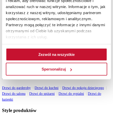
i reklam, aby oferować funkcje społecznościowe i
analizować ruch w naszej witrynie. Informacje o tym, jak
Pozostałe
korzystasz z naszej witryny, udostępniamy partnerom
społecznościowym, reklamowym i analitycznym.
Akcesoria
Ościeżnice
Partnerzy mogą połączyć te informacje z innymi danymi
Lamele ścienne
otrzymanymi od Ciebie lub uzyskanymi podczas
Drzwi z intarsjami
korzystania z ich usług.
Katalogi do pobrania
Katalog drzwi wewnętrznych 2026
Zezwól na wszystkie
Katalog drzwi zewnętrznych drewnianych 2026
Katalog drzwi stalowych 2026
Wszystkie katalogi
Spersonalizuj
Przeznaczenie
Drzwi do garderoby
Drzwi do kuchni
Drzwi do pokoju dziecięcego
Drzwi do salonu
Drzwi do spiżarni
Drzwi do sypialni
Drzwi do
łazienki
Style produktów