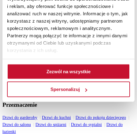
Drzwi zewnętrzne drewniane
i reklam, aby oferować funkcje społecznościowe i
Drzwi do mieszkania
analizować ruch w naszej witrynie. Informacje o tym, jak
korzystasz z naszej witryny, udostępniamy partnerom
Pozostałe
społecznościowym, reklamowym i analitycznym.
Akcesoria
Partnerzy mogą połączyć te informacje z innymi danymi
Ościeżnice
otrzymanymi od Ciebie lub uzyskanymi podczas
Lamele ścienne
korzystania z ich usług.
Drzwi z intarsjami
Katalogi do pobrania
Zezwól na wszystkie
Katalog drzwi wewnętrznych 2026
Katalog drzwi zewnętrznych drewnianych 2026
Katalog drzwi stalowych 2026
Spersonalizuj
Wszystkie katalogi
Przeznaczenie
Drzwi do garderoby
Drzwi do kuchni
Drzwi do pokoju dziecięcego
Drzwi do salonu
Drzwi do spiżarni
Drzwi do sypialni
Drzwi do
łazienki