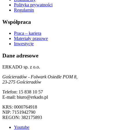
Polityka prywatności
Regulamin
Współpraca
Praca – kariera
Materiały prasowe
Inwestycje
Dane adresowe
ERKADO sp. z o.o.
Gościeradów - Folwark Osiedle POM 8,
23-275 Gościeradów
Telefon: 15 838 10 57
E-mail: biuro@erkado.pl
KRS: 0000764918
NIP: 7151942790
REGON: 382175893
Youtube