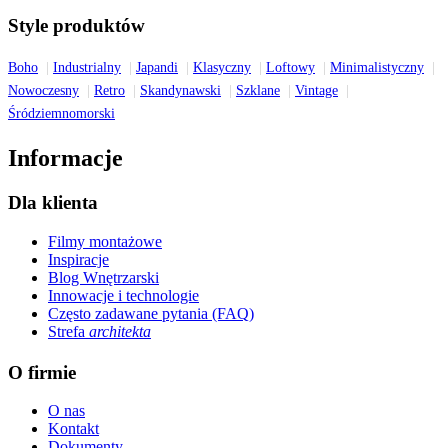
Style produktów
Boho
Industrialny
Japandi
Klasyczny
Loftowy
Minimalistyczny
Nowoczesny
Retro
Skandynawski
Szklane
Vintage
Śródziemnomorski
Informacje
Dla klienta
Filmy montażowe
Inspiracje
Blog Wnętrzarski
Innowacje i technologie
Często zadawane pytania (FAQ)
Strefa
architekta
O firmie
O nas
Kontakt
Dokumenty