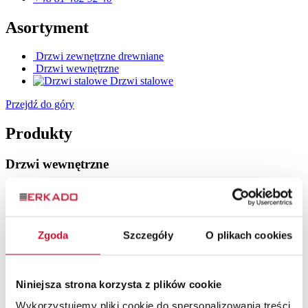
Asortyment
Drzwi zewnętrzne drewniane
Drzwi wewnętrzne
Drzwi stalowe
Przejdź do góry
Produkty
Drzwi wewnętrzne
Drzwi ramiakowe
Drzwi szklane
Drzwi lakierowane
Drzwi płytowe
Zgoda
Szczegóły
O plikach cookies
Drzwi loftowe
Drzwi wewnętrzne drewniane
Drzwi zewnętrzne
Niniejsza strona korzysta z plików cookie
Wykorzystujemy pliki cookie do spersonalizowania treści
Drzwi stalowe