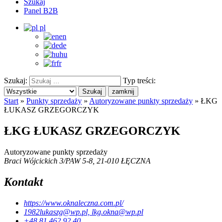
Szukaj
Panel B2B
pl
en
de
hu
fr
Szukaj:
Typ treści:
Szukaj
zamknij
Start
»
Punkty sprzedaży
»
Autoryzowane punkty sprzedaży
»
ŁKG
ŁUKASZ GRZEGORCZYK
ŁKG ŁUKASZ GRZEGORCZYK
Autoryzowane punkty sprzedaży
Braci Wójcickich 3/PAW 5-8, 21-010 ŁĘCZNA
Kontakt
https://www.oknaleczna.com.pl/
1982lukaszg@wp.pl, lkg.okna@wp.pl
+48 81 462 92 40